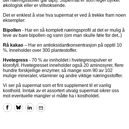
del næringsstoffer går tapt). Supermat er som regel dyrket
økologisk eller er viltvoksende.
Det er enklest å vise hva supermat er ved å trekke fram noen
eksempler:
Bipollen
- Har en så komplett næringsprofil at det er mulig å
leve av bare bipollen og vann (om man skulle føle for det..)
Rå kakao
– Har en antioksidantkonsentrasjon på opptil 10
%. Inneholder over 300 plantestoffer.
Hvetegress
- 70 % av innholdet i hvetegresspulver er
klorofyll. Hvetegresset inneholder også 20 aminosyrer, flere
hundre forskjellige enzymer, så mange som 90 av 102
mulige mineraler, vitaminer og andre viktige næringsstoffer.
Vi ser på supermat som et fint supplement til et vanlig
kosthold. Inntak av et assortert utvalg supermat sikrer oss
mot eventuelle mangler vi måtte ha i kostholdet.