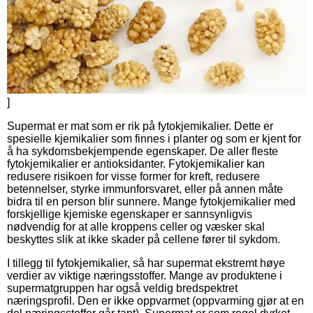
]
Supermat er mat som er rik på fytokjemikalier. Dette er
spesielle kjemikalier som finnes i planter og som er kjent for
å ha sykdomsbekjempende egenskaper. De aller fleste
fytokjemikalier er antioksidanter. Fytokjemikalier kan
redusere risikoen for visse former for kreft, redusere
betennelser, styrke immunforsvaret, eller på annen måte
bidra til en person blir sunnere. Mange fytokjemikalier med
forskjellige kjemiske egenskaper er sannsynligvis
nødvendig for at alle kroppens celler og væsker skal
beskyttes slik at ikke skader på cellene fører til sykdom.
I tillegg til fytokjemikalier, så har supermat ekstremt høye
verdier av viktige næringsstoffer. Mange av produktene i
supermatgruppen har også veldig bredspektret
næringsprofil. Den er ikke oppvarmet (oppvarming gjør at en