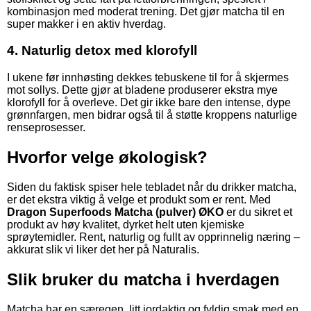
kombinasjon med moderat trening. Det gjør matcha til en
super makker i en aktiv hverdag.
4. Naturlig detox med klorofyll
I ukene før innhøsting dekkes tebuskene til for å skjermes
mot sollys. Dette gjør at bladene produserer ekstra mye
klorofyll for å overleve. Det gir ikke bare den intense, dype
grønnfargen, men bidrar også til å støtte kroppens naturlige
renseprosesser.
Hvorfor velge økologisk?
Siden du faktisk spiser hele tebladet når du drikker matcha,
er det ekstra viktig å velge et produkt som er rent. Med
Dragon Superfoods Matcha (pulver) ØKO
er du sikret et
produkt av høy kvalitet, dyrket helt uten kjemiske
sprøytemidler. Rent, naturlig og fullt av opprinnelig næring –
akkurat slik vi liker det her på Naturalis.
Slik bruker du matcha i hverdagen
Matcha har en særegen, litt jordaktig og fyldig smak med en