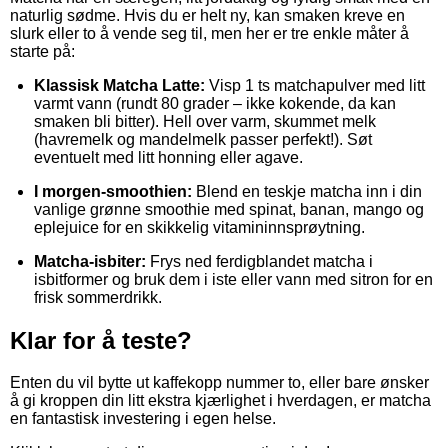
naturlig sødme. Hvis du er helt ny, kan smaken kreve en
slurk eller to å vende seg til, men her er tre enkle måter å
starte på:
Klassisk Matcha Latte:
Visp 1 ts matchapulver med litt
varmt vann (rundt 80 grader – ikke kokende, da kan
smaken bli bitter). Hell over varm, skummet melk
(havremelk og mandelmelk passer perfekt!). Søt
eventuelt med litt honning eller agave.
I morgen-smoothien:
Blend en teskje matcha inn i din
vanlige grønne smoothie med spinat, banan, mango og
eplejuice for en skikkelig vitamininnsprøytning.
Matcha-isbiter:
Frys ned ferdigblandet matcha i
isbitformer og bruk dem i iste eller vann med sitron for en
frisk sommerdrikk.
Klar for å teste?
Enten du vil bytte ut kaffekopp nummer to, eller bare ønsker
å gi kroppen din litt ekstra kjærlighet i hverdagen, er matcha
en fantastisk investering i egen helse.