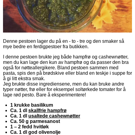
Denne pestoen lager du på en - to - tre og den smaker så
mye bedre en ferdigpestoer fra butikken.
I denne pestoen brukte jeg både hampfrø og cashewnøtter,
men du kan lage den kun av hampfrø og da passer den bra
også for nøtteallergikere. Bland pestoen sammen med
pasta, spis den på brødskive eller bland en teskje i suppe for
å gi litt ekstra smak.
Jeg brukte disse ingrediensene, men du kan bruke andre
typer nøtter, frø eller for eksempel soltørkede tomater for å
lage rød pesto. Bare å eksperimentere!
1 krukke basilikum
Ca. 1 dl
skallfrie hampfrø
Ca. 1 dl
usaltede cashewnøtter
Ca. 50 g parmesanost
1 – 2 fedd hvitløk
Ca. 1 dl god olivenolje