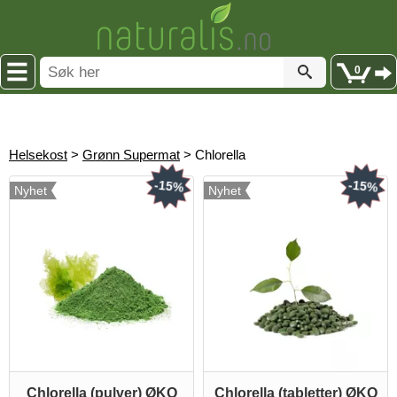
0
Helsekost
>
Grønn Supermat
> Chlorella
-15%
-15%
Nyhet
Nyhet
Chlorella (pulver) ØKO
Chlorella (tabletter) ØKO