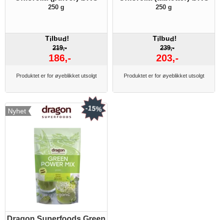
250 g
250 g
T
lbu
!
T
lbu
!
i
d
i
d
219,-
239,-
186,-
203,-
Produktet er for øyeblikket utsolgt
Produktet er for øyeblikket utsolgt
-15%
Nyhet
Dragon Superfoods Green