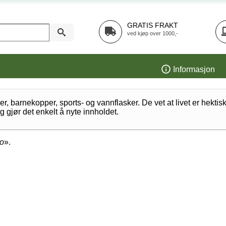
GRATIS FRAKT
ved kjøp over 1000,-
Informasjon
, barnekopper, sports- og vannflasker. De vet at livet er hekti
 gjør det enkelt å nyte innholdet.
go
».