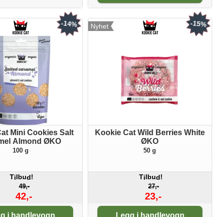
-14%
-15%
Nyhet
at Mini Cookies Salt
Kookie Cat Wild Berries White
mel Almond ØKO
ØKO
100 g
50 g
T
lbu
!
T
lbu
!
i
d
i
d
49,-
27,-
42,-
23,-
tall:
Antall:
g i handlevogn
Legg i handlevogn