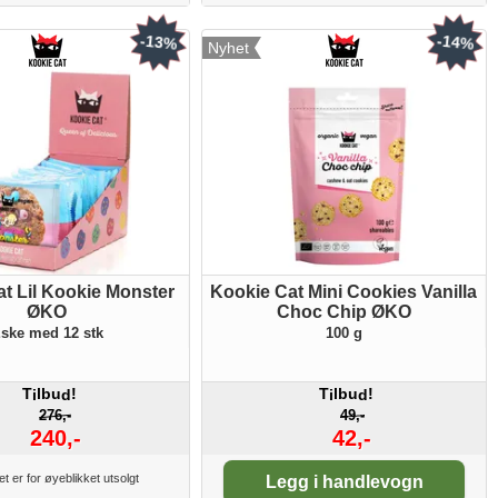
-13%
-14%
Nyhet
t Lil Kookie Monster
Kookie Cat Mini Cookies Vanilla
ØKO
Choc Chip ØKO
ske med 12 stk
100 g
T
lbu
!
T
lbu
!
i
d
i
d
276,-
49,-
240,-
42,-
Antall:
t er for øyeblikket utsolgt
Legg i handlevogn