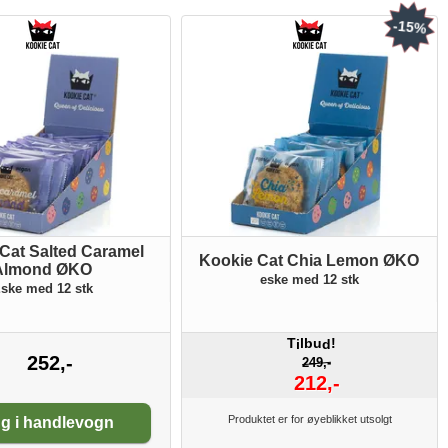
-15%
Cat Salted Caramel
Kookie Cat Chia Lemon ØKO
Almond ØKO
eske med 12 stk
ske med 12 stk
T
lbu
!
i
d
252,-
249,-
212,-
tall:
Produktet er for øyeblikket utsolgt
g i handlevogn