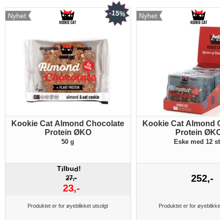
-15%
Nyhet
Nyhet
Kookie Cat Almond Chocolate
Kookie Cat Almond 
Protein ØKO
Protein ØK
50 g
Eske med 12 s
T
lbu
!
i
d
252,-
27,-
23,-
Produktet er for øyeblikket utsolgt
Produktet er for øyeblikke