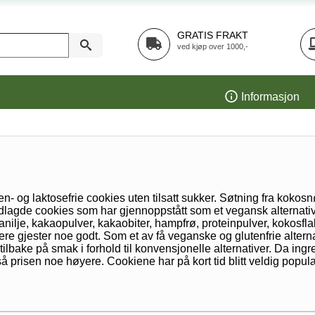
GRATIS FRAKT
ved kjøp over 1000,-
Informasjon
- og laktosefrie cookies uten tilsatt sukker. Søtning fra kokosn
agde cookies som har gjennoppstått som et vegansk alternativ
anilje, kakaopulver, kakaobiter, hampfrø, proteinpulver, kokosf
re gjester noe godt. Som et av få veganske og glutenfrie alternat
lbake på smak i forhold til konvensjonelle alternativer. Da ing
også prisen noe høyere. Cookiene har på kort tid blitt veldig pop