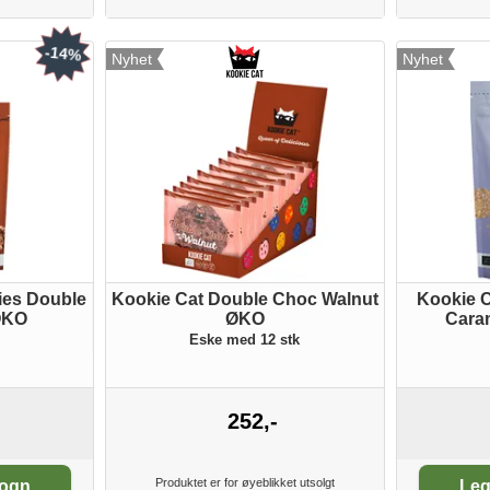
-14%
Nyhet
Nyhet
ies Double
Kookie Cat Double Choc Walnut
Kookie C
ØKO
ØKO
Cara
Eske med 12 stk
252,-
An
Produktet er for øyeblikket utsolgt
vogn
Leg