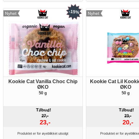
-15%
Nyhet
Nyhet
Kookie Cat Vanilla Choc Chip
Kookie Cat Lil Kook
ØKO
ØKO
50 g
50 g
T
lbu
!
T
lbu
!
i
d
i
d
27,-
23,-
23,-
20,-
Produktet er for øyeblikket utsolgt
Produktet er for øyeblikke