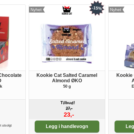
-15%
Nyhet
Nyhet
Chocolate
Kookie Cat Salted Caramel
Kookie 
O
Almond ØKO
tk
50 g
E
T
lbu
!
i
d
27,-
23,-
Antall:
An
t utsolgt
Legg i handlevogn
Leg