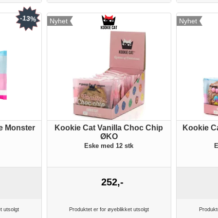
-13%
Nyhet
Nyhet
ie Monster
Kookie Cat Vanilla Choc Chip
Kookie Ca
ØKO
Eske med 12 stk
E
252,-
t utsolgt
Produktet er for øyeblikket utsolgt
Produkte