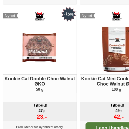
-15%
Nyhet
Nyhet
Kookie Cat Double Choc Walnut
Kookie Cat Mini Cook
ØKO
Choc Walnut 
50 g
100 g
T
lbu
!
T
lbu
!
i
d
i
d
27,-
49,-
23,-
42,-
Antall:
Produktet er for øyeblikket utsolgt
Legg i handle