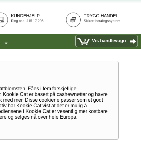
KUNDEHJELP
TRYGG HANDEL
Ring oss: 415 17 293
Sikkert betalingssystem
Vis handlevogn
0
øttblomsten. Fåes i fem forskjellige
. Kookie Cat er basert på cashewnøtter og havre
lak med mer. Disse cookiene passer som et godt
iv har Kookie Cat vist at det er mulig å
rediensene i Kookie Cat er vesentlig mer kostbare
ulære og selges nå over hele Europa.