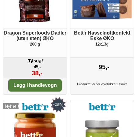
Dragon Superfoods Dadler
Bett'r Hasselnøttkonfekt
(uten sten) ØKO
Eske ØKO
200 g
12x13g
T
lbu
!
i
d
95,-
45,-
38,-
Antall:
Produktet er for øyeblikket utsolgt
Legg i handlevogn
-15%
Nyhet