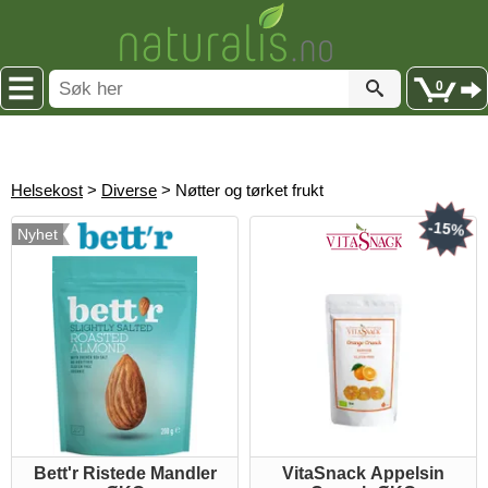
0
Helsekost
>
Diverse
> Nøtter og tørket frukt
-15%
Nyhet
Bett'r Ristede Mandler
VitaSnack Appelsin