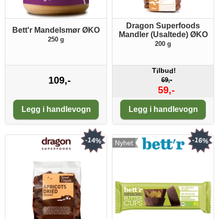
Dragon Superfoods
Bett'r Mandelsmør ØKO
Mandler (Usaltede) ØKO
250 g
200 g
T
lbu
!
i
d
109,-
69,-
59,-
Antall:
Antall:
Legg i handlevogn
Legg i handlevogn
-14%
-16%
Nyhet