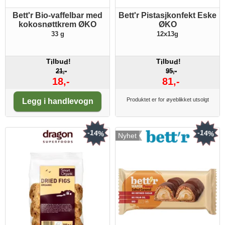
Bett'r Bio-vaffelbar med
Bett'r Pistasjkonfekt Eske
kokosnøttkrem ØKO
ØKO
33 g
12x13g
T
lbu
!
T
lbu
!
i
d
i
d
21,-
95,-
18,-
81,-
Antall:
Produktet er for øyeblikket utsolgt
Legg i handlevogn
-14%
-14%
Nyhet