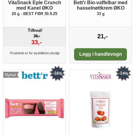
VitaSnack Eple Crunch
Bett'r Bio-vaffelbar med
med Kanel ØKO
hasselnøttkrem ØKO
20 g - BEST FØR 30.9.25
33 g
T
lbu
!
i
d
21,-
39,-
33,-
Antall:
Produktet er for øyeblikket utsolgt
Legg i handlevogn
-16%
-14%
Nyhet