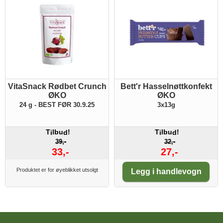
VitaSnack Rødbet Crunch
Bett'r Hasselnøttkonfekt
ØKO
ØKO
24 g - BEST FØR 30.9.25
3x13g
T
lbu
!
T
lbu
!
i
d
i
d
39,-
32,-
33,-
27,-
Antall:
Produktet er for øyeblikket utsolgt
Legg i handlevogn