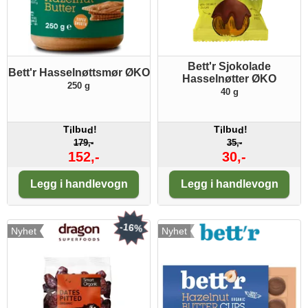
Bett'r Sjokolade
Bett'r Hasselnøttsmør ØKO
Hasselnøtter ØKO
250 g
40 g
T
lbu
!
T
lbu
!
i
d
i
d
179,-
35,-
152,-
30,-
Antall:
Antall:
Legg i handlevogn
Legg i handlevogn
-16%
Nyhet
Nyhet