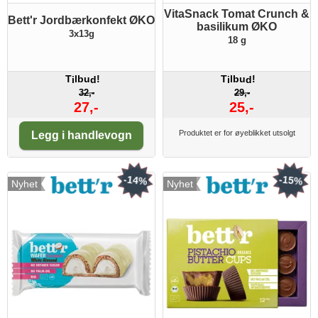
VitaSnack Tomat Crunch &
Bett'r Jordbærkonfekt ØKO
basilikum ØKO
3x13g
18 g
T
lbu
!
T
lbu
!
i
d
i
d
32,-
29,-
27,-
25,-
Antall:
Produktet er for øyeblikket utsolgt
Legg i handlevogn
-14%
-15%
Nyhet
Nyhet