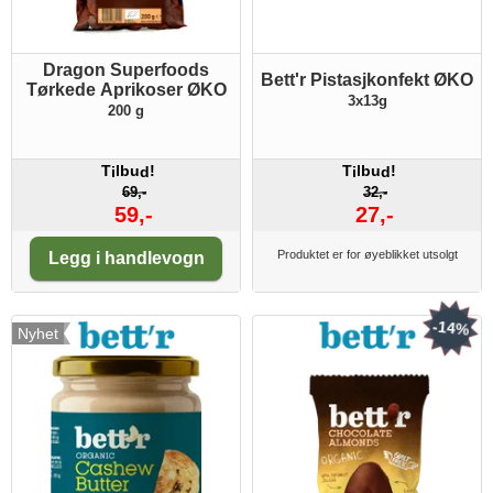
Dragon Superfoods
Bett'r Pistasjkonfekt ØKO
Tørkede Aprikoser ØKO
3x13g
200 g
T
lbu
!
T
lbu
!
i
d
i
d
69,-
32,-
59,-
27,-
Antall:
Produktet er for øyeblikket utsolgt
Legg i handlevogn
-14%
Nyhet