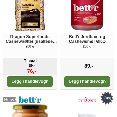
Dragon Superfoods
Bett'r Jordbær- og
Cashewnøtter (usaltede)
Cashewsmør ØKO
ØKO
200 g
250 g
T
lbu
!
i
d
89,-
89,-
76,-
Antall:
Antall:
Legg i handlevogn
Legg i handlevogn
-14%
Nyhet