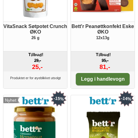
VitaSnack Søtpotet Crunch
Bett'r Peanøttkonfekt Eske
ØKO
ØKO
26 g
12x13g
T
lbu
!
T
lbu
!
i
d
i
d
29,-
95,-
25,-
81,-
Antall:
Produktet er for øyeblikket utsolgt
Legg i handlevogn
-15%
-14%
Nyhet