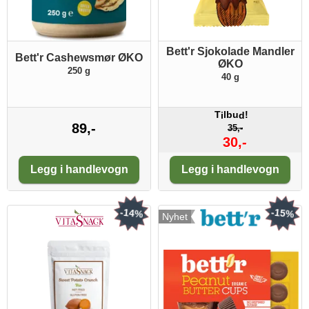
Bett'r Sjokolade Mandler
Bett'r Cashewsmør ØKO
ØKO
250 g
40 g
T
lbu
!
i
d
89,-
35,-
30,-
Antall:
Antall:
Legg i handlevogn
Legg i handlevogn
-14%
-15%
Nyhet