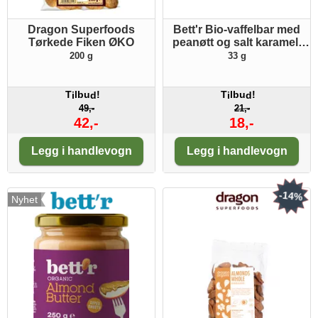
Dragon Superfoods
Bett'r Bio-vaffelbar med
Tørkede Fiken ØKO
peanøtt og salt karamell
ØKO
200 g
33 g
T
lbu
!
T
lbu
!
i
d
i
d
49,-
21,-
42,-
18,-
Antall:
Antall:
Legg i handlevogn
Legg i handlevogn
-14%
Nyhet