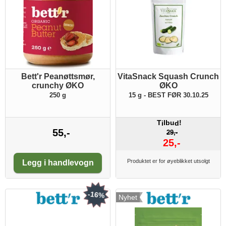
Bett'r Peanøttsmør,
VitaSnack Squash Crunch
crunchy ØKO
ØKO
250 g
15 g - BEST FØR 30.10.25
T
lbu
!
i
d
55,-
29,-
25,-
Antall:
Produktet er for øyeblikket utsolgt
Legg i handlevogn
-16%
Nyhet