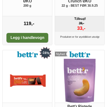
ØKO
Crunch ØKO
200 g
22 g - BEST FØR 30.9.25
T
lbu
!
i
d
119,-
39,-
33,-
Antall:
Produktet er for øyeblikket utsolgt
Legg i handlevogn
-16%
Nyhet
Bett'r Ristede