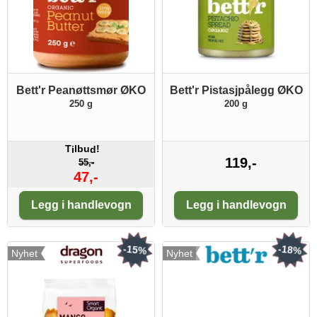
Bett'r Peanøttsmør ØKO
Bett'r Pistasjpålegg ØKO
250 g
200 g
T
lbu
!
i
d
119,-
55,-
47,-
Antall:
Antall:
Legg i handlevogn
Legg i handlevogn
-15%
-18%
Nyhet
Nyhet