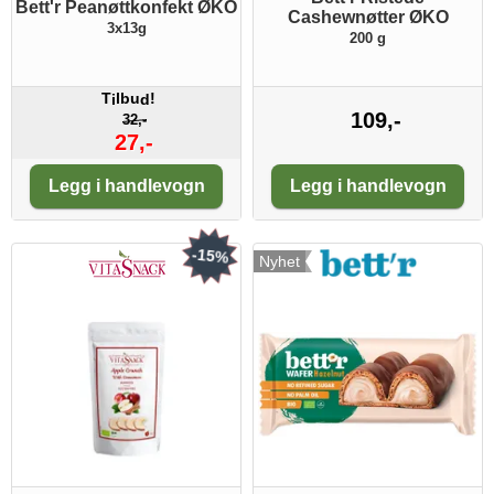
Bett'r Peanøttkonfekt ØKO
Cashewnøtter ØKO
3x13g
200 g
T
lbu
!
i
d
109,-
32,-
27,-
Antall:
Antall:
Legg i handlevogn
Legg i handlevogn
-15%
Nyhet