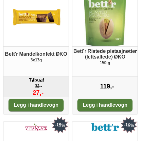
Bett'r Ristede pistasjnøtter
Bett'r Mandelkonfekt ØKO
(lettsaltede) ØKO
3x13g
150 g
T
lbu
!
i
d
119,-
32,-
27,-
Antall:
Antall:
Legg i handlevogn
Legg i handlevogn
-15%
-16%