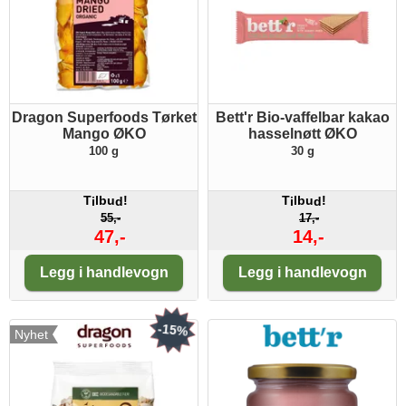
Dragon Superfoods Tørket
Bett'r Bio-vaffelbar kakao
Mango ØKO
hasselnøtt ØKO
100 g
30 g
T
lbu
!
T
lbu
!
i
d
i
d
55,-
17,-
47,-
14,-
Antall:
Antall:
Legg i handlevogn
Legg i handlevogn
-15%
Nyhet