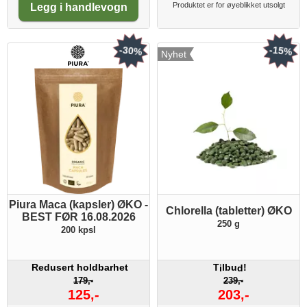
Produktet er for øyeblikket utsolgt
Legg i handlevogn
-30%
-15%
Nyhet
Piura Maca (kapsler) ØKO -
Chlorella (tabletter) ØKO
BEST FØR 16.08.2026
250 g
200 kpsl
Redusert holdbarhet
T
lbu
!
i
d
179,-
239,-
125,-
203,-