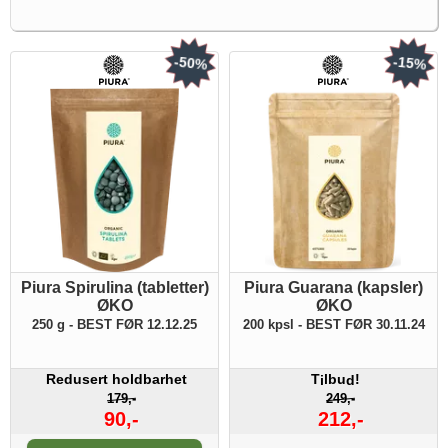
-50%
-15%
Piura Spirulina (tabletter)
Piura Guarana (kapsler)
ØKO
ØKO
250 g - BEST FØR 12.12.25
200 kpsl - BEST FØR 30.11.24
Redusert holdbarhet
T
lbu
!
i
d
179,-
249,-
90,-
212,-
Antall: