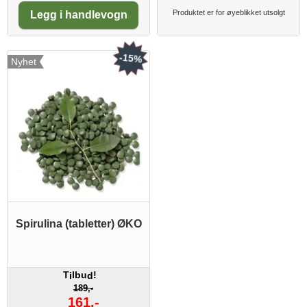
Antall:
Produktet er for øyeblikket utsolgt
Legg i handlevogn
-15%
Nyhet
Spirulina (tabletter) ØKO
T
lbu
!
i
d
189,-
161,-