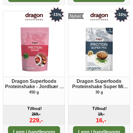
-15%
-16%
Nyhet
Dragon Superfoods
Dragon Superfoods
Proteinshake - Jordbær &
Proteinshake Super Mix
kokosnøtt ØKO
ØKO porsjonspakke
450 g
30 g
T
lbu
!
T
lbu
!
i
d
i
d
269,-
19,-
229,-
16,-
Antall:
Antall:
Legg i handlevogn
Legg i handlevogn