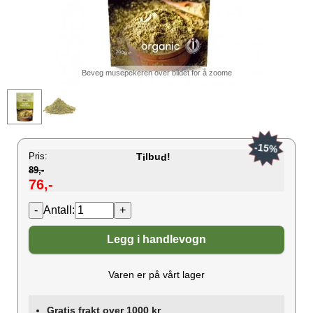
Beveg musepekeren over bildet for å zoome
-15%
Pris:
T
lbu
!
i
d
89,-
76,-
Antall:
Legg i handlevogn
Varen er på vårt lager
Gratis frakt over 1000 kr