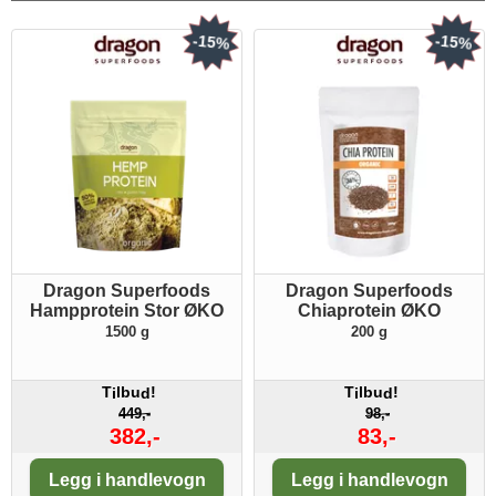
-15%
-15%
Dragon Superfoods
Dragon Superfoods
Hampprotein Stor ØKO
Chiaprotein ØKO
1500 g
200 g
T
lbu
!
T
lbu
!
i
d
i
d
449,-
98,-
382,-
83,-
Antall:
Antall:
Legg i handlevogn
Legg i handlevogn