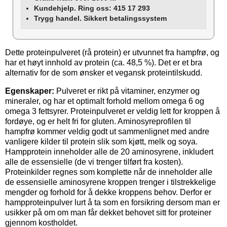
Kundehjelp. Ring oss: 415 17 293
Trygg handel. Sikkert betalingssystem
Dette proteinpulveret (rå protein) er utvunnet fra hampfrø, og
har et høyt innhold av protein (ca. 48,5 %). Det er et bra
alternativ for de som ønsker et vegansk proteintilskudd.
Egenskaper:
Pulveret er rikt på vitaminer, enzymer og
mineraler, og har et optimalt forhold mellom omega 6 og
omega 3 fettsyrer. Proteinpulveret er veldig lett for kroppen å
fordøye, og er helt fri for gluten. Aminosyreprofilen til
hampfrø kommer veldig godt ut sammenlignet med andre
vanligere kilder til protein slik som kjøtt, melk og soya.
Hampprotein inneholder alle de 20 aminosyrene, inkludert
alle de essensielle (de vi trenger tilført fra kosten).
Proteinkilder regnes som komplette når de inneholder alle
de essensielle aminosyrene kroppen trenger i tilstrekkelige
mengder og forhold for å dekke kroppens behov. Derfor er
hampproteinpulver lurt å ta som en forsikring dersom man er
usikker på om om man får dekket behovet sitt for proteiner
gjennom kostholdet.