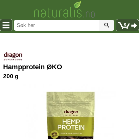
0
Hampprotein ØKO
200 g