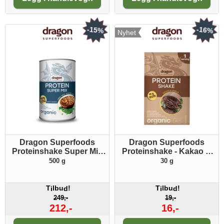
-15%
-16%
Nyhet
Dragon Superfoods
Dragon Superfoods
Proteinshake Super Mix
Proteinshake - Kakao &
ØKO
Vanilje ØKO
500 g
30 g
Porsjonspakke
T
lbu
!
T
lbu
!
i
d
i
d
249,-
19,-
212,-
16,-
Antall:
Antall: