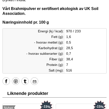
Vårt Brahmipulver er sertifisert økologisk av UK Soil
Association.
Næringsinnhold pr. 100 g
Energi (kj / kcal):
970 / 233
Fett (g):
1,6
- hvorav mettet (g):
0,5
Karbohydrat (g):
28,5
- hvorav sukkerarter (g):
0,7
Fiber (g):
38,4
Protein (g):
7
Salt (mg):
516
Liknende produkter
-15%
-15%
Nyhet