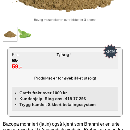
Beveg musepekeren over bildet for å zoome
-14%
Pris:
T
lbu
!
i
d
69,-
59,-
Produktet er for øyeblikket utsolgt
Gratis frakt over 1000 kr
Kundehjelp. Ring oss: 415 17 293
Trygg handel. Sikkert betalingssystem
Bacopa monnieri (latin) også kjent som Brahmi er en urte
som er mye brukt i Ayurvedisk medisin. Brahmi er en urt fra