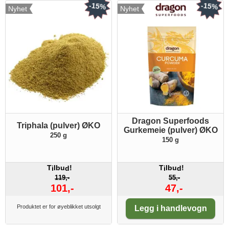
-15%
-15%
Nyhet
Nyhet
Dragon Superfoods
Triphala (pulver) ØKO
Gurkemeie (pulver) ØKO
250 g
150 g
T
lbu
!
T
lbu
!
i
d
i
d
119,-
55,-
101,-
47,-
Antall:
Produktet er for øyeblikket utsolgt
Legg i handlevogn