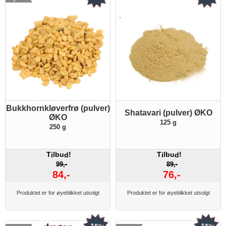
Bukkhornkløverfrø (pulver)
Shatavari (pulver) ØKO
ØKO
125 g
250 g
T
lbu
!
T
lbu
!
i
d
i
d
99,-
89,-
84,-
76,-
Produktet er for øyeblikket utsolgt
Produktet er for øyeblikket utsolgt