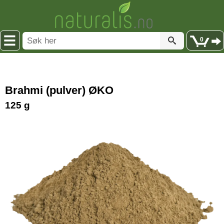
0
Brahmi (pulver) ØKO
125 g