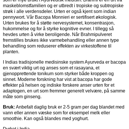
maskeblomstfamilien og er utbredt i tropiske og subtropiske
strøk i alle verdensdeler. Urten er også kjent som indian
pennywort. Vår Bacopa Monnieri er sertifisert økologisk.
Urten brukes for å støtte nervesystemet, konsentrasjon,
hukommelse og for å styrke kognitive evner. I tillegg så
hevdes urten å virke beroligende. Når Brahmipulveret
fremstilles brukes ikke varmebehandling eller annen type
behandling som reduserer effekten av virkestoffene til
planten.
I Indias tradisjonelle medisinske system Ayurveda er bacopa
en svært viktig urt og anses som et rasayana, et
gjenopprettende tonikum som styrker både kroppen og
sinnet. Moderne forskning har vist at bacopa har gode
effekter på helsen og indiske forskere anser urten for et
adaptogen, en urt som fremmer generelt velvære, på samme
måte som ginseng.
Bruk:
Anbefalt daglig bruk er 2-5 gram per dag blandet med
vann eller annen væske som for eksempel melk eller
smoothie. Kan også blandes med yoghurt.
Dyrket i India.