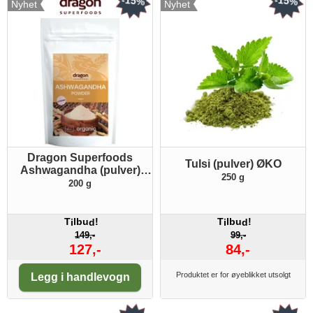
-15%
-15%
Nyhet
Nyhet
Dragon Superfoods
Tulsi (pulver) ØKO
Ashwagandha (pulver)
250 g
ØKO
200 g
T
lbu
!
T
lbu
!
i
d
i
d
149,-
99,-
127,-
84,-
Antall:
Produktet er for øyeblikket utsolgt
Legg i handlevogn