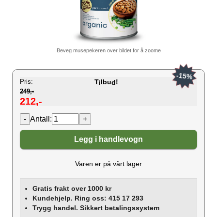
Beveg musepekeren over bildet for å zoome
-15%
Pris:
T
lbu
!
i
d
249,-
212,-
Antall:
Legg i handlevogn
Varen er på vårt lager
Gratis frakt over 1000 kr
Kundehjelp. Ring oss: 415 17 293
Trygg handel. Sikkert betalingssystem