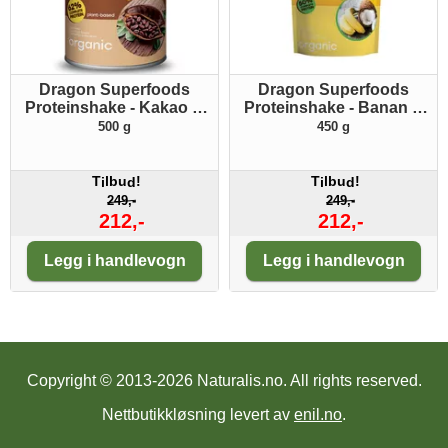
Dragon Superfoods
Dragon Superfoods
Proteinshake - Kakao &
Proteinshake - Banan &
Vanilje ØKO
Kokosnøtt ØKO
500 g
450 g
T
lbu
!
T
lbu
!
i
d
i
d
249,-
249,-
212,-
212,-
Antall:
Antall:
Legg i handlevogn
Legg i handlevogn
Copyright © 2013-2026 Naturalis.no.
All rights reserved.
Nettbutikkløsning levert av
enil.no
.