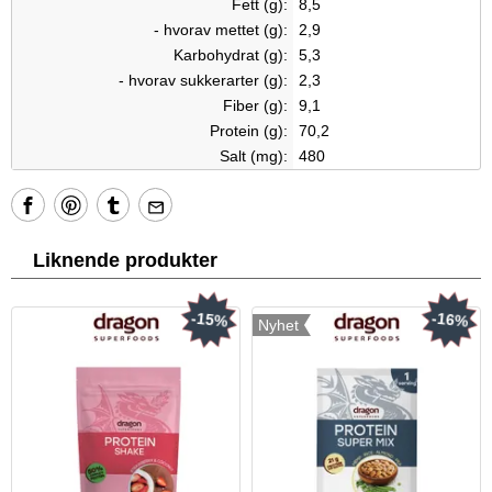
Fett (g):
8,5
- hvorav mettet (g):
2,9
Karbohydrat (g):
5,3
- hvorav sukkerarter (g):
2,3
Fiber (g):
9,1
Protein (g):
70,2
Salt (mg):
480
Liknende produkter
-15%
-16%
Nyhet