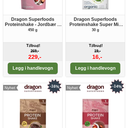
Dragon Superfoods
Dragon Superfoods
Proteinshake - Jordbær &
Proteinshake Super Mix
kokosnøtt ØKO
ØKO porsjonspakke
450 g
30 g
T
lbu
!
T
lbu
!
i
d
i
d
269,-
19,-
229,-
16,-
Antall:
Antall:
Legg i handlevogn
Legg i handlevogn
-16%
-14%
Nyhet
Nyhet