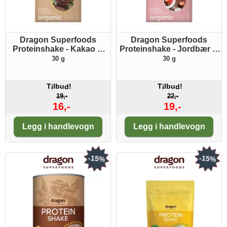
Dragon Superfoods
Dragon Superfoods
Proteinshake - Kakao &
Proteinshake - Jordbær &
Vanilje ØKO
kokosnøtt ØKO
30 g
30 g
Porsjonspakke
porsjonspakke
T
lbu
!
T
lbu
!
i
d
i
d
19,-
22,-
16,-
19,-
Antall:
Antall:
Legg i handlevogn
Legg i handlevogn
-15%
-15%