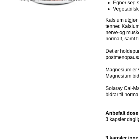
Egner seg s
Vegetabilsk
Kalsium utgjør 
tenner. Kalsium
nerve-og muskel
normalt, samt t
Det er holdepun
postmenopausal
Magnesium er vi
Magnesium bidra
Solaray Cal-Mag
bidrar til norm
Anbefalt dose
3 kapsler dagli
3 kapsler inne