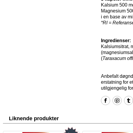
Kalsium 500 m
Magnesium 500
i en base av min
*RI = Referans
Ingredienser:
Kalsiumsitrat,
(magnesiumsalte
(
Taraxacum offi
Anbefalt døgndo
erstatning for 
utilgjengelig f
Liknende produkter