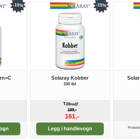
-15%
-15%
ern+C
Solaray Kobber
Solar
100 tbl
T
lbu
!
i
d
189,-
161,-
Antall:
Produkte
vogn
Legg i handlevogn