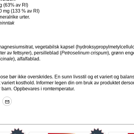
g (63% av RI)
 mg (133 % av RI)
eralrike urter.
einntak
 magnesiumsitrat, vegetabilsk kapsel (hydroksypropylmetylcellu
r av fettsyrer), persilleblad (
Petroselinum crispum
), grønn eng
cinale
), alfalfablad.
se bør ikke overskrides. En sunn livsstil og et variert og balans
et variert kosthold. Informer legen din om bruk av produktet d
or barn. Oppbevares i romtemperatur.