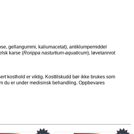
lose, gellangummi, kaliumacetat), antiklumpemiddel
elsk karse (
Rorippa nasturtium-aquaticum
), løvetannrot
ert kosthold er viktig. Kosttilskudd bør ikke brukes som
ersom du er under medisinsk behandling. Oppbevares