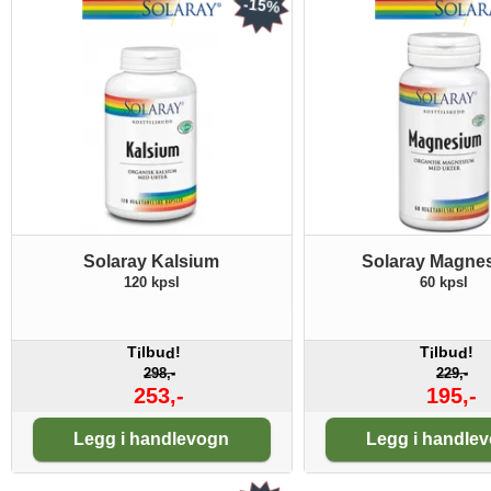
-15%
Solaray Kalsium
Solaray Magne
120 kpsl
60 kpsl
T
lbu
!
T
lbu
!
i
d
i
d
298,-
229,-
253,-
195,-
Antall:
Antall:
Legg i handlevogn
Legg i handle