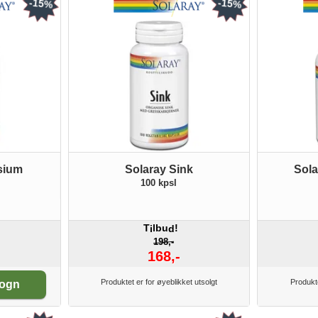
-15%
-15%
sium
Solaray Sink
Sola
100 kpsl
T
lbu
!
i
d
198,-
168,-
Produktet er for øyeblikket utsolgt
Produkte
vogn