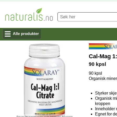
Alle produkter
Cal-Mag 1:
90 kpsl
90 kpsl
Organisk minera
Styrker skje
Organisk mi
kroppen
Inneholder 
Egnet for d
Beveg musepekeren over bildet for å zoome