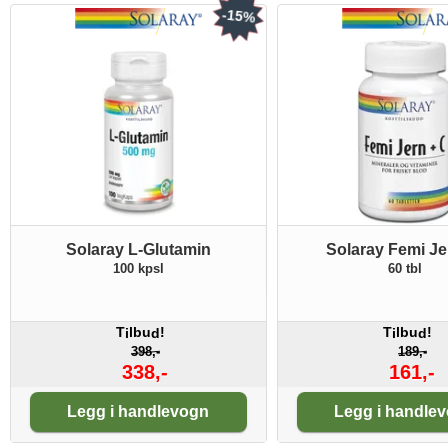
-15%
Solaray L-Glutamin
Solaray Femi J
100 kpsl
60 tbl
T
lbu
!
T
lbu
!
i
d
i
d
398,-
189,-
338,-
161,-
Antall:
Antall:
Legg i handlevogn
Legg i handle