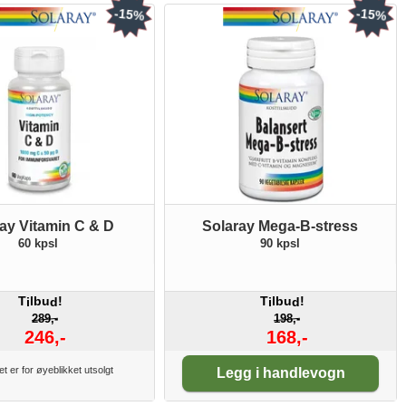
-15%
-15%
ay Vitamin C & D
Solaray Mega-B-stress
60 kpsl
90 kpsl
T
lbu
!
T
lbu
!
i
d
i
d
289,-
198,-
246,-
168,-
Antall:
t er for øyeblikket utsolgt
Legg i handlevogn