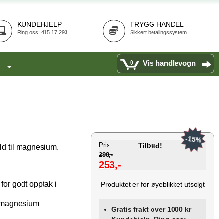
KUNDEHJELP
TRYGG HANDEL
Ring oss: 415 17 293
Sikkert betalingssystem
Vis handlevogn
0
-15%
Pris:
T
lbu
!
i
d
old til magnesium.
298,-
253,-
for godt opptak i
Produktet er for øyeblikket utsolgt
og magnesium
Gratis frakt over 1000 kr