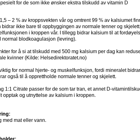
pesielt for de som ikke ønsker ekstra tilskudd av vitamin D
1,5 – 2 % av kroppsvekten vår og omtrent 99 % av kalsiumet finne
 bidrar ikke bare til oppbyggingen av normale tenner og skjelett
funksjonen i kroppen vår. I tillegg bidrar kalsium til at fordøy
il normal blodkoagulasjon (levring).
kter for å si at tilskudd med 500 mg kalsium per dag kan reduse
e kvinner (Kilde: Helsedirektoratet.no)
ktig for normal hjerte- og muskelfunksjon, fordi mineralet bidrar
r også til å opprettholde normale tenner og skjelett.
 1:1 Citrate passer for de som tar tran, et annet D-vitamintilsku
alt opptak og utnyttelse av kalsium i kroppen.
ring:
g med mat eller vann.
holder: