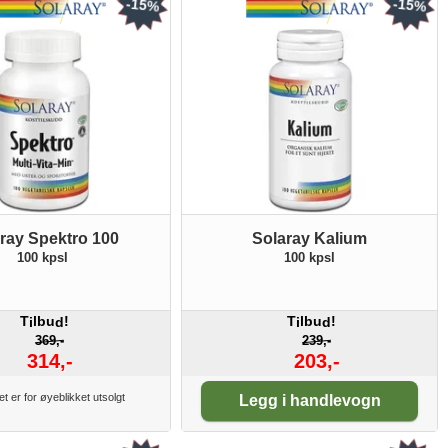
-15%
-15%
ray Spektro 100
Solaray Kalium
100 kpsl
100 kpsl
T
lbu
!
T
lbu
!
i
d
i
d
369,-
239,-
314,-
203,-
Antall:
t er for øyeblikket utsolgt
Legg i handlevogn