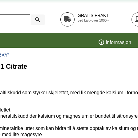
GRATIS FRAKT
ved kjøp over 1000,-
Informasjon
1 Citrate
ltilskudd som styrker skjelettet, med lik mengde kalsium i forh
lettet
neraltilskudd der kalsium og magnesium er bundet til sitronsyre 
mineralrike urter som kan bidra til å støtte opptak av kalsium 
e med lite magesyre