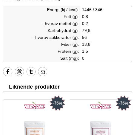
Energi (kj / kcal):
1446 / 346
Fett (g):
0,8
- hvorav mettet (g):
0,2
Karbohydrat (g):
79,8
- hvorav sukkerarter (g):
56
Fiber (g):
13,8
Protein (g):
1,5
Salt (mg):
0
Liknende produkter
-15%
-15%