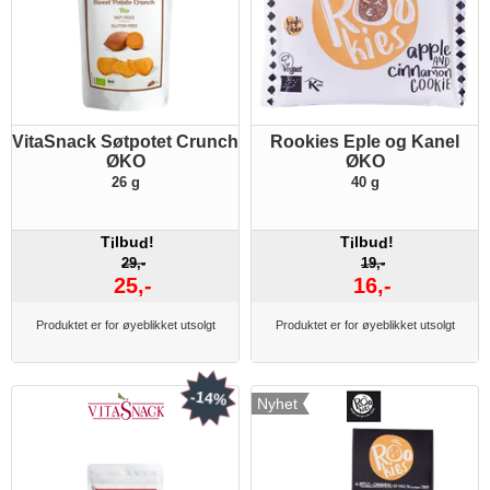
VitaSnack Søtpotet Crunch
Rookies Eple og Kanel
ØKO
ØKO
26 g
40 g
T
lbu
!
T
lbu
!
i
d
i
d
29,-
19,-
25,-
16,-
Produktet er for øyeblikket utsolgt
Produktet er for øyeblikket utsolgt
-14%
Nyhet