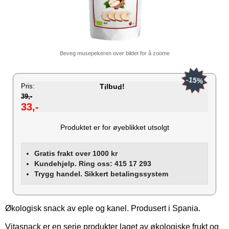
Beveg musepekeren over bildet for å zoome
-15%
Pris:
T
lbu
!
i
d
39,-
33,-
Produktet er for øyeblikket utsolgt
Gratis frakt over 1000 kr
Kundehjelp. Ring oss: 415 17 293
Trygg handel. Sikkert betalingssystem
Økologisk snack av eple og kanel. Produsert i Spania.
Vitasnack er en serie produkter laget av økologiske frukt og