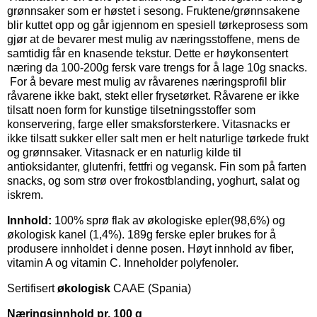
grønnsaker som er høstet i sesong. Fruktene/grønnsakene
blir kuttet opp og går igjennom en spesiell tørkeprosess som
gjør at de bevarer mest mulig av næringsstoffene, mens de
samtidig får en knasende tekstur. Dette er høykonsentert
næring da 100-200g fersk vare trengs for å lage 10g snacks.
For å bevare mest mulig av råvarenes næringsprofil blir
råvarene ikke bakt, stekt eller frysetørket. Råvarene er ikke
tilsatt noen form for kunstige tilsetningsstoffer som
konservering, farge eller smaksforsterkere. Vitasnacks er
ikke tilsatt sukker eller salt men er helt naturlige tørkede frukt
og grønnsaker. Vitasnack er en naturlig kilde til
antioksidanter, glutenfri, fettfri og vegansk. Fin som på farten
snacks, og som strø over frokostblanding, yoghurt, salat og
iskrem.
Innhold:
100% sprø flak av økologiske epler(98,6%) og
økologisk kanel (1,4%). 189g ferske epler brukes for å
produsere innholdet i denne posen. Høyt innhold av fiber,
vitamin A og vitamin C. Inneholder polyfenoler.
Sertifisert
økologisk
CAAE (Spania)
Næringsinnhold pr. 100 g