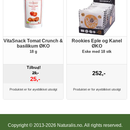
VitaSnack Tomat Crunch &
Rookies Eple og Kanel
basilikum ØKO
ØKO
18 g
Eske med 18 stk
T
lbu
!
i
d
252,-
29,-
25,-
Produktet er for øyeblikket utsolgt
Produktet er for øyeblikket utsolgt
Copyright © 2013-2026 Naturalis.no.
All rights reserved.