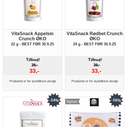
VitaSnack Appelsin
VitaSnack Rødbet Crunch
Crunch ØKO
ØKO
22 g - BEST FØR 30.9.25
24 g - BEST FØR 30.9.25
T
lbu
!
T
lbu
!
i
d
i
d
39,-
39,-
33,-
33,-
Produktet er for øyeblikket utsolgt
Produktet er for øyeblikket utsolgt
-14%
-16%
Nyhet