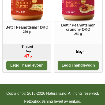
Bett'r Peanøttsmør,
Bett'r Peanøttsmør ØKO
crunchy ØKO
250 g
250 g
T
lbu
!
i
d
55,-
55,-
47,-
Antall:
Antall:
Legg i handlevogn
Legg i handlevogn
Copyright © 2013-2026 Naturalis.no.
All rights reserved.
Nettbutikkløsning levert av
enil.no
.