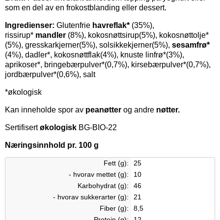
som en del av en frokostblanding eller dessert.
Ingredienser:
Glutenfrie
havreflak*
(35%),
rissirup*
mandler
(8%), kokosnøttsirup(5%), kokosnøttolje*
(5%), gresskarkjerner(5%), solsikkekjerner(5%),
sesamfrø*
(4%), dadler*, kokosnøttflak(4%), knuste linfrø*(3%),
aprikoser*, bringebærpulver*(0,7%), kirsebærpulver*(0,7%),
jordbærpulver*(0,6%), salt
*økologisk
Kan inneholde spor av
peanøtter
og andre
nøtter.
Sertifisert
økologisk
BG-BIO-22
Næringsinnhold pr. 100 g
Fett (g):
25
- hvorav mettet (g):
10
Karbohydrat (g):
46
- hvorav sukkerarter (g):
21
Fiber (g):
8,5
Protein (g):
12