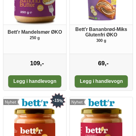
Bett'r Bananbrød-Miks
Bett'r Mandelsmør ØKO
Glutenfri ØKO
250 g
300 g
109,-
69,-
Antall:
Antall:
Legg i handlevogn
Legg i handlevogn
-15%
Nyhet
Nyhet