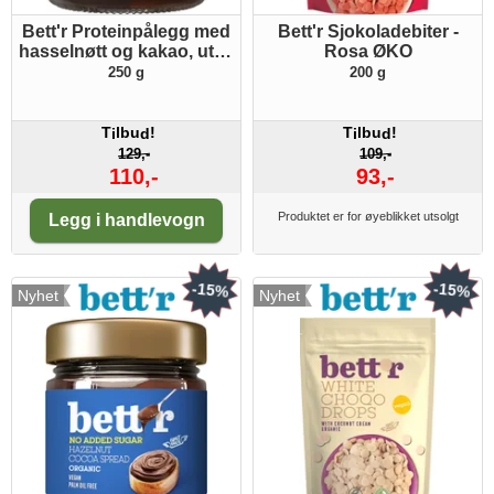
Bett'r Proteinpålegg med
Bett'r Sjokoladebiter -
hasselnøtt og kakao, uten
Rosa ØKO
tilsatt sukker ØKO
250 g
200 g
T
lbu
!
T
lbu
!
i
d
i
d
129,-
109,-
110,-
93,-
Antall:
Produktet er for øyeblikket utsolgt
Legg i handlevogn
-15%
-15%
Nyhet
Nyhet