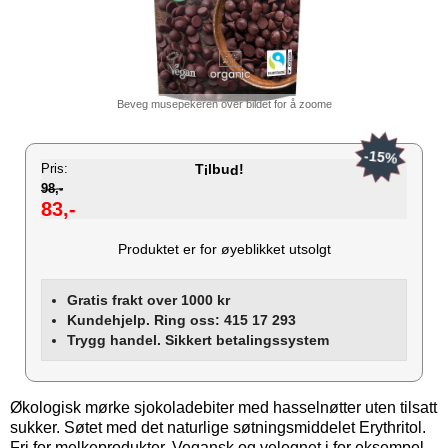
Beveg musepekeren over bildet for å zoome
-15%
Pris:
T
lbu
!
i
d
98,-
83,-
Produktet er for øyeblikket utsolgt
Gratis frakt over 1000 kr
Kundehjelp. Ring oss: 415 17 293
Trygg handel. Sikkert betalingssystem
Økologisk mørke sjokoladebiter med hasselnøtter uten tilsatt
sukker. Søtet med det naturlige søtningsmiddelet Erythritol.
Fri for melkeprodukter. Vegansk og velegnet i for eksempel