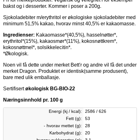
bakst og i desserter. Kommer i poser a 200g.
Sjokoladebiter m/
erythritol
er økologiske sjokoladebiter med
minimum 51,5% kakao, hvorav minst 40,5% er kakaomasse.
Ingredienser:
Kakaomasse*(40,5%), hasselnøtter*,
erythritol*(15%), kakaosmør*(11%), kokosnøttkrem*,
kokosnøttmel*, solsikkelecitin*.
*Økologisk.
Noen vil få dette under merket Bett'r og andre vil få det under
merket Dragon. Produktet er identisk(samme produsent),
bare med ulik emballasje.
Sertifisert
økologisk BG-BIO-22
Næringsinnhold pr. 100 g
Energi (kj / kcal):
2586 / 626
Fett (g):
53
- hvorav mettet (g):
28
Karbohydrat (g):
20