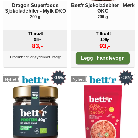
Dragon Superfoods
Bett'r Sjokoladebiter - Mørk
Sjokoladebiter - Mylk ØKO
ØKO
200 g
200 g
T
lbu
!
T
lbu
!
i
d
i
d
98,-
109,-
83,-
93,-
Antall:
Produktet er for øyeblikket utsolgt
Legg i handlevogn
-15%
-15%
Nyhet
Nyhet