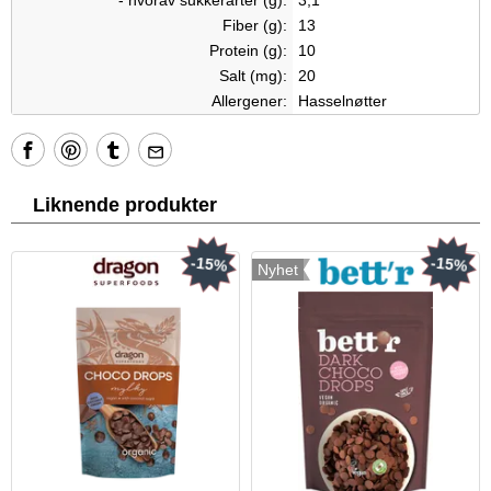
- hvorav sukkerarter (g):
3,1
Fiber (g):
13
Protein (g):
10
Salt (mg):
20
Allergener:
Hasselnøtter
Liknende produkter
-15%
-15%
Nyhet