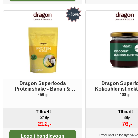
-15%
Dragon Superfoods
Dragon Superf
Proteinshake - Banan &
Kokosblomst nek
Kokosnøtt ØKO
450 g
400 g
T
lbu
!
T
lbu
!
i
d
i
d
249,-
89,-
212,-
76,-
Antall:
Produktet er for øyeblikke
Legg i handlevogn