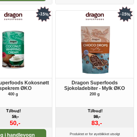
-15%
-15%
uperfoods Kokosnøtt
Dragon Superfoods
ispekrem ØKO
Sjokoladebiter - Mylk ØKO
400 g
200 g
T
lbu
!
T
lbu
!
i
d
i
d
59,-
98,-
50,-
83,-
tall:
Produktet er for øyeblikket utsolgt
g i handlevogn