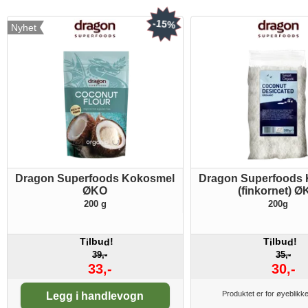
-15%
Nyhet
Dragon Superfoods Kokosmel
Dragon Superfoods 
ØKO
(finkornet) 
200 g
200g
T
lbu
!
T
lbu
!
i
d
i
d
39,-
35,-
33,-
30,-
Antall:
Produktet er for øyeblikke
Legg i handlevogn