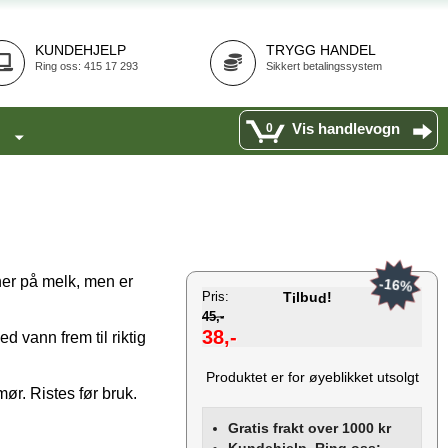
KUNDEHJELP
TRYGG HANDEL
Ring oss: 415 17 293
Sikkert betalingssystem
Vis handlevogn
0
ner på melk, men er
-16%
Pris:
T
lbu
!
i
d
45,-
38,-
 vann frem til riktig
Produktet er for øyeblikket utsolgt
ør. Ristes før bruk.
Gratis frakt over 1000 kr