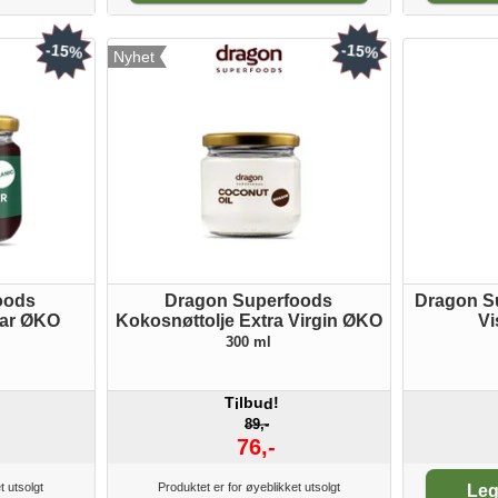
-15%
-15%
Nyhet
oods
Dragon Superfoods
Dragon S
tar ØKO
Kokosnøttolje Extra Virgin ØKO
V
300 ml
T
lbu
!
i
d
89,-
76,-
An
t utsolgt
Produktet er for øyeblikket utsolgt
Leg