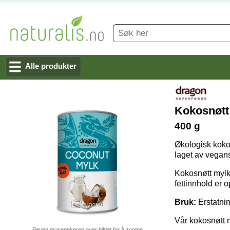
Alle produkter
Kokosnøtt
400 g
Økologisk kokos
laget av vegans
Kokosnøtt mylk 
fettinnhold er 
Bruk:
Erstatnin
Vår kokosnøtt m
Beveg musepekeren over bildet for å zoome