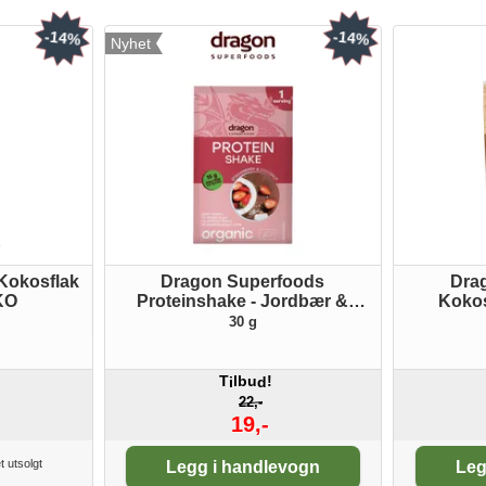
-14%
-14%
Nyhet
Kokosflak
Dragon Superfoods
Dra
ØKO
Proteinshake - Jordbær &
Koko
kokosnøtt ØKO porsjonspakke
30 g
T
lbu
!
i
d
22,-
19,-
Antall:
An
t utsolgt
Legg i handlevogn
Leg