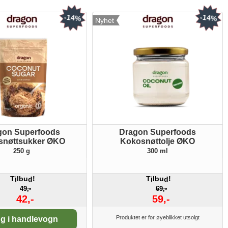
-14%
-14%
Nyhet
gon Superfoods
Dragon Superfoods
snøttsukker ØKO
Kokosnøttolje ØKO
250 g
300 ml
T
lbu
!
T
lbu
!
i
d
i
d
49,-
69,-
42,-
59,-
tall:
Produktet er for øyeblikket utsolgt
g i handlevogn