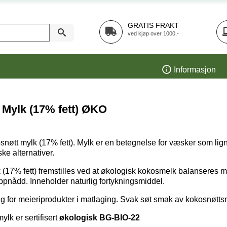
GRATIS FRAKT
ved kjøp over 1000,-
Informasjon
 Mylk (17% fett) ØKO
nøtt mylk (17% fett). Mylk er en betegnelse for væsker som lig
ke alternativer.
(17% fett) fremstilles ved at økologisk kokosmelk balanseres med
oppnådd. Inneholder naturlig fortykningsmiddel.
g for meieriprodukter i matlaging. Svak søt smak av kokosnøttsm
ylk er sertifisert
økologisk BG-BIO-22