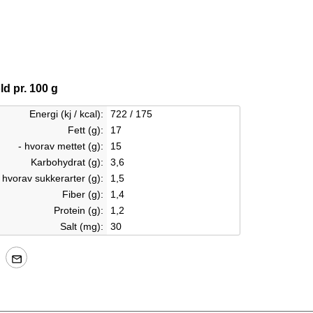
d pr. 100 g
Energi (kj / kcal):
722 / 175
Fett (g):
17
- hvorav mettet (g):
15
Karbohydrat (g):
3,6
- hvorav sukkerarter (g):
1,5
Fiber (g):
1,4
Protein (g):
1,2
Salt (mg):
30