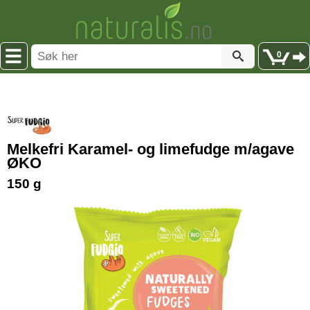
0
Melkefri Karamel- og limefudge m/agave
ØKO
150 g