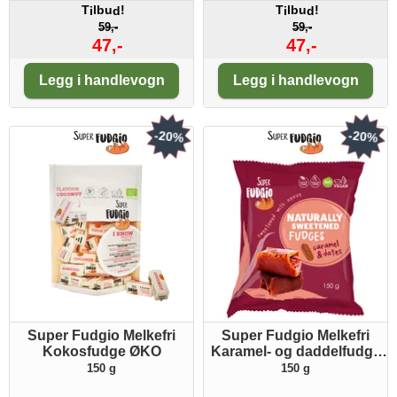
T
lbu
!
T
lbu
!
i
d
i
d
59,-
59,-
47,-
47,-
Antall:
Antall:
Legg i handlevogn
Legg i handlevogn
-20%
-20%
Super Fudgio Melkefri
Super Fudgio Melkefri
Kokosfudge ØKO
Karamel- og daddelfudge
m/agave ØKO
150 g
150 g