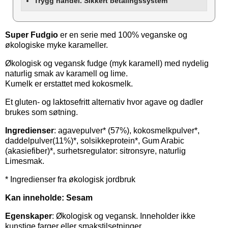
Trygg handel. Sikkert betalingssystem
Super Fudgio
er en serie med 100% veganske og
økologiske myke karameller.
Økologisk og vegansk fudge (myk karamell) med nydelig
naturlig smak av karamell og lime.
Kumelk er erstattet med kokosmelk.
Et gluten- og laktosefritt alternativ hvor agave og dadler
brukes som søtning.
Ingredienser
: agavepulver* (57%), kokosmelkpulver*,
daddelpulver(11%)*, solsikkeprotein*, Gum Arabic
(akasiefiber)*, surhetsregulator: sitronsyre, naturlig
Limesmak.
* Ingredienser fra økologisk jordbruk
Kan inneholde: Sesam
Egenskaper
: Økologisk og vegansk. Inneholder ikke
kunstige farger eller smakstilsetninger.