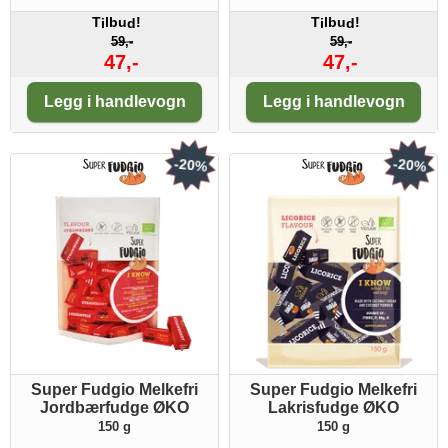
T
lbu
!
T
lbu
!
i
d
i
d
59,-
59,-
47,-
47,-
Antall:
Antall:
Legg i handlevogn
Legg i handlevogn
-20%
-20%
Super Fudgio Melkefri
Super Fudgio Melkefri
Jordbærfudge ØKO
Lakrisfudge ØKO
150 g
150 g