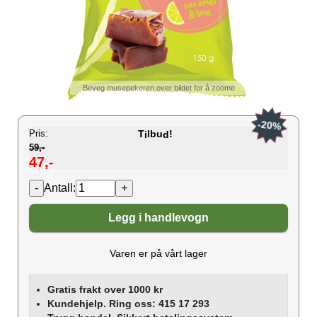
Beveg musepekeren over bildet for å zoome
-20%
Pris:
T
lbu
!
i
d
59,-
47,-
Antall:
Legg i handlevogn
Varen er på vårt lager
Gratis frakt over 1000 kr
Kundehjelp. Ring oss: 415 17 293