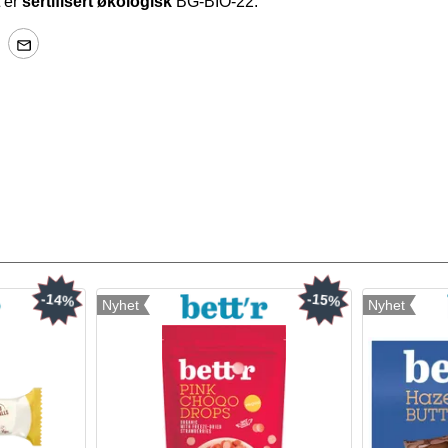
 er
sertifisert økologisk
BG-BIO-22.
-14%
-15%
Nyhet
Nyhet