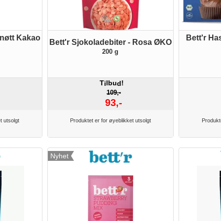
lnøtt Kakao
Bett'r Ha
Bett'r Sjokoladebiter - Rosa ØKO
200 g
T
lbu
!
i
d
109,-
93,-
t utsolgt
Produktet er for øyeblikket utsolgt
Produkte
Nyhet