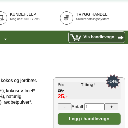
KUNDEHJELP
TRYGG HANDEL
Ring oss: 415 17 293
Sikkert betalingssystem
Vis handlevogn
0
av kokos og jordbær.
-14%
Pris:
T
lbu
!
i
d
%), kokosnøttmel*
29,-
25,-
%), naturlig
), rødbetpulver*,
Antall:
Legg i handlevogn