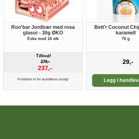
Roo'bar Jordbær med rosa
Bett'r Coconut Chip
glasur - 30g ØKO
karamell
Eske med 16 stk
70 g
T
lbu
!
i
d
29,-
279,-
237,-
Antall:
Produktet er for øyeblikket utsolgt
Legg i handle