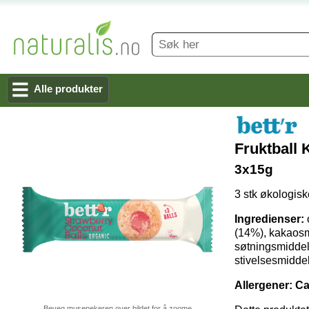
Alle produkter
Fruktball
3x15g
3 stk økologisk
Ingredienser:
(14%), kakaosm
søtningsmiddel:
stivelsesmiddel
Allergener: C
Beveg musepekeren over bildet for å zoome