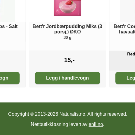
s - Salt
Bett'r Jordbærpudding Miks (3
Bett'r Co
porsj.) ØKO
havsal
30 g
Red
15,-
Antall:
An
vogn
Legg i handlevogn
Leg
Copyright © 2013-2026 Naturalis.no.
All rights reserved.
Nettbutikkløsning levert av
enil.no
.