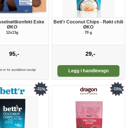
sselnøttkonfekt Eske
Bett'r Coconut Chips - Røkt chili
ØKO
ØKO
12x13g
70 g
95,-
29,-
Antall:
t er for øyeblikket utsolgt
Legg i handlevogn
-31%
-15%