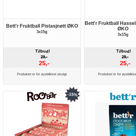
Bett'r Fruktball Hasse
Bett'r Fruktball Pistasjnøtt ØKO
ØKO
3x15g
3x15g
T
lbu
!
T
lbu
!
i
d
i
d
29,-
29,-
25,-
25,-
Produktet er for øyeblikket utsolgt
Produktet er for øyeblikke
-15%