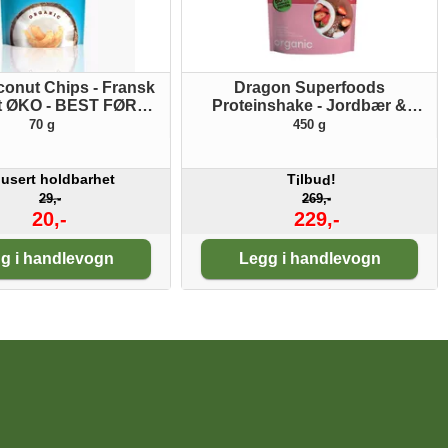
conut Chips - Fransk
Dragon Superfoods
t ØKO - BEST FØR
Proteinshake - Jordbær &
25.08.2026
kokosnøtt ØKO
70 g
450 g
usert holdbarhet
T
lbu
!
i
d
29,-
269,-
20,-
229,-
tall:
Antall:
g i handlevogn
Legg i handlevogn