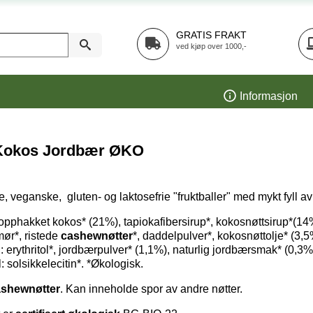
GRATIS FRAKT
ved kjøp over 1000,-
Informasjon
 Kokos Jordbær ØKO
e, veganske, gluten- og laktosefrie "fruktballer" med mykt fyll 
opphakket kokos* (21%), tapiokafibersirup*, kokosnøttsirup*(14
ør*, ristede
cashewnøtter
*, daddelpulver*, kokosnøttolje* (3,5
 erythritol*, jordbærpulver* (1,1%), naturlig jordbærsmak* (0,3%
: solsikkelecitin*. *Økologisk.
ashewnøtter
. Kan inneholde spor av andre nøtter.