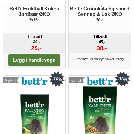
Bett'r Fruktball Kokos
Bett'r Grønnkål-chips med
Jordbær ØKO
Sennep & Løk ØKO
3x15g
30 g
T
lbu
!
T
lbu
!
i
d
i
d
29,-
45,-
25,-
38,-
Antall:
Produktet er for øyeblikket utsolgt
Legg i handlevogn
-16%
-16%
Nyhet
Nyhet