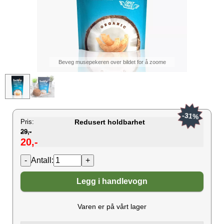
Beveg musepekeren over bildet for å zoome
-31%
Pris:
Redusert holdbarhet
29,-
20,-
Antall:
Legg i handlevogn
Varen er på vårt lager