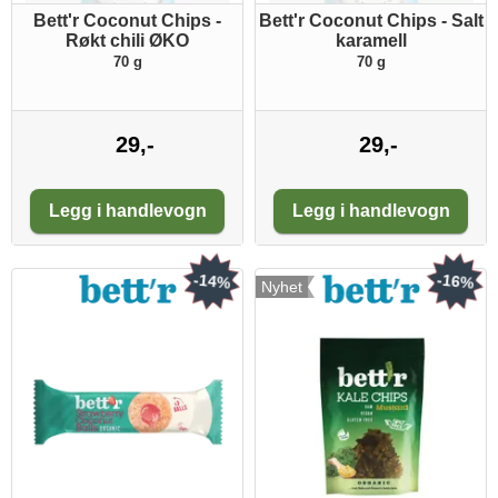
Bett'r Coconut Chips -
Bett'r Coconut Chips - Salt
Røkt chili ØKO
karamell
70 g
70 g
29,-
29,-
Antall:
Antall:
Legg i handlevogn
Legg i handlevogn
-14%
-16%
Nyhet