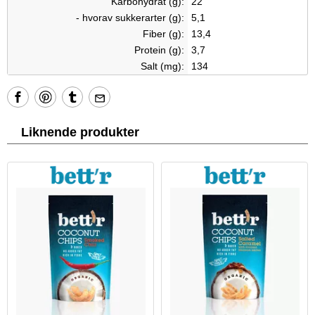
Karbohydrat (g):
22
- hvorav sukkerarter (g):
5,1
Fiber (g):
13,4
Protein (g):
3,7
Salt (mg):
134
Liknende produkter