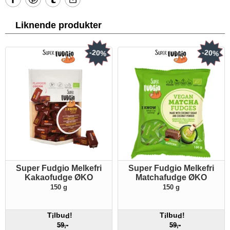
Liknende produkter
-20%
-20%
Super Fudgio Melkefri
Super Fudgio Melkefri
Kakaofudge ØKO
Matchafudge ØKO
150 g
150 g
T
lbu
!
T
lbu
!
i
d
i
d
59,-
59,-