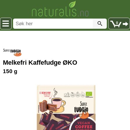
0
Melkefri Kaffefudge ØKO
150 g