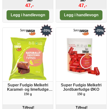
59,-
59,-
47,-
47,-
Antall:
Antall:
Legg i handlevogn
Legg i handlevogn
-20%
-20%
Super Fudgio Melkefri
Super Fudgio Melkefri
Karamel- og limefudge
Jordbærfudge ØKO
m/agave ØKO
150 g
150 g
T
lbu
!
T
lbu
!
i
d
i
d