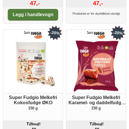
47,-
47,-
Antall:
Produktet er for øyeblikket utsolgt
Legg i handlevogn
-20%
-20%
Super Fudgio Melkefri
Super Fudgio Melkefri
Kokosfudge ØKO
Karamel- og daddelfudge
m/agave ØKO
150 g
150 g
T
lbu
!
T
lbu
!
i
d
i
d