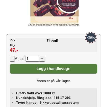
Beveg musepekeren over bildet for å zoome
-20%
Pris:
T
lbu
!
i
d
59,-
47,-
Antall:
Legg i handlevogn
Varen er på vårt lager
Gratis frakt over 1000 kr
Kundehjelp. Ring oss: 415 17 293
Trygg handel. Sikkert betalingssystem