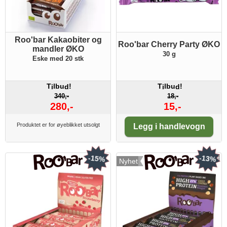
Roo'bar Kakaobiter og
Roo'bar Cherry Party ØKO
mandler ØKO
30 g
Eske med 20 stk
T
lbu
!
T
lbu
!
i
d
i
d
340,-
18,-
280,-
15,-
Antall:
Produktet er for øyeblikket utsolgt
Legg i handlevogn
-15%
-13%
Nyhet