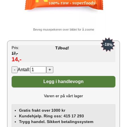
Beveg musepekeren over bildet for å zoome
-18%
Pris:
T
lbu
!
i
d
17,-
14,-
Antall:
Legg i handlevogn
Varen er på vårt lager
Gratis frakt over 1000 kr
Kundehjelp. Ring oss: 415 17 293
Trygg handel. Sikkert betalingssystem