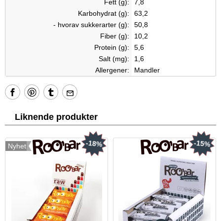
Fett (g):
7,8
Karbohydrat (g):
63,2
- hvorav sukkerarter (g):
50,8
Fiber (g):
10,2
Protein (g):
5,6
Salt (mg):
1,6
Allergener:
Mandler
Liknende produkter
-18%
-15%
Nyhet