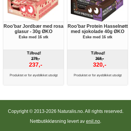
Roo'bar Jordbær med rosa
Roo'bar Protein Hasselnøtt
glasur - 30g ØKO
med sjokolade 40g ØKO
Eske med 16 stk
Eske med 16 stk
T
lbu
!
T
lbu
!
i
d
i
d
279,-
368,-
237,-
320,-
Produktet er for øyeblikket utsolgt
Produktet er for øyeblikket utsolgt
Copyright © 2013-2026 Naturalis.no.
All rights reserved.
Nettbutikkløsning levert av
enil.no
.