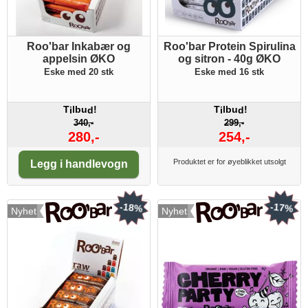
Roo'bar Inkabær og
Roo'bar Protein Spirulina
appelsin ØKO
og sitron - 40g ØKO
Eske med 20 stk
Eske med 16 stk
T
lbu
!
T
lbu
!
i
d
i
d
340,-
299,-
280,-
254,-
Antall:
Produktet er for øyeblikket utsolgt
Legg i handlevogn
-18%
-17%
Nyhet
Nyhet