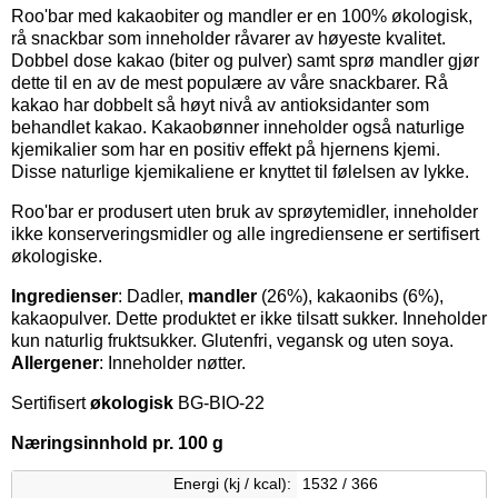
Roo'bar med kakaobiter og mandler er en 100% økologisk,
rå snackbar som inneholder råvarer av høyeste kvalitet.
Dobbel dose kakao (biter og pulver) samt sprø mandler gjør
dette til en av de mest populære av våre snackbarer. Rå
kakao har dobbelt så høyt nivå av antioksidanter som
behandlet kakao. Kakaobønner inneholder også naturlige
kjemikalier som har en positiv effekt på hjernens kjemi.
Disse naturlige kjemikaliene er knyttet til følelsen av lykke.
Roo'bar er produsert uten bruk av sprøytemidler, inneholder
ikke konserveringsmidler og alle ingrediensene er sertifisert
økologiske.
Ingredienser
: Dadler,
mandler
(26%), kakaonibs (6%),
kakaopulver. Dette produktet er ikke tilsatt sukker. Inneholder
kun naturlig fruktsukker. Glutenfri, vegansk og uten soya.
Allergener
: Inneholder nøtter.
Sertifisert
økologisk
BG-BIO-22
Næringsinnhold pr. 100 g
Energi (kj / kcal):
1532 / 366