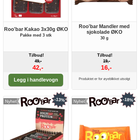
Roo'bar Mandler med
Roo'bar Kakao 3x30g ØKO
sjokolade ØKO
Pakke med 3 stk
30 g
T
lbu
!
T
lbu
!
i
d
i
d
49,-
19,-
42,-
16,-
Antall:
Produktet er for øyeblikket utsolgt
Legg i handlevogn
-13%
-18%
Nyhet
Nyhet