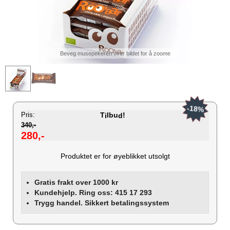
Beveg musepekeren over bildet for å zoome
-18%
Pris:
T
lbu
!
i
d
340,-
280,-
Produktet er for øyeblikket utsolgt
Gratis frakt over 1000 kr
Kundehjelp. Ring oss: 415 17 293
Trygg handel. Sikkert betalingssystem