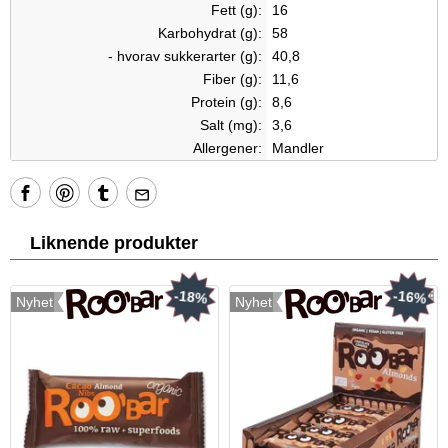
Fett (g):
16
Karbohydrat (g):
58
- hvorav sukkerarter (g):
40,8
Fiber (g):
11,6
Protein (g):
8,6
Salt (mg):
3,6
Allergener:
Mandler
Liknende produkter
-18%
-16%
Nyhet
Nyhet