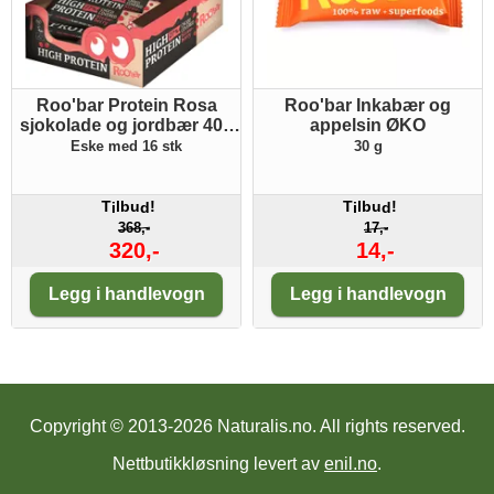
Roo'bar Protein Rosa
Roo'bar Inkabær og
sjokolade og jordbær 40g
appelsin ØKO
ØKO
Eske med 16 stk
30 g
T
lbu
!
T
lbu
!
i
d
i
d
368,-
17,-
320,-
14,-
Antall:
Antall:
Legg i handlevogn
Legg i handlevogn
Copyright © 2013-2026 Naturalis.no.
All rights reserved.
Nettbutikkløsning levert av
enil.no
.