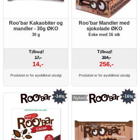
Roo'bar Kakaobiter og
Roo'bar Mandler med
mandler - 30g ØKO
sjokolade ØKO
30 g
Eske med 16 stk
T
lbu
!
T
lbu
!
i
d
i
d
17,-
304,-
14,-
256,-
Produktet er for øyeblikket utsolgt
Produktet er for øyeblikket utsolgt
-14%
-16%
Nyhet