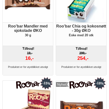
Roo'bar Mandler med
Roo'bar Chia og kokosnøtt
sjokolade ØKO
- 30g ØKO
30 g
Eske med 20 stk
T
lbu
!
T
lbu
!
i
d
i
d
19,-
299,-
16,-
254,-
Produktet er for øyeblikket utsolgt
Produktet er for øyeblikket utsolgt
-15%
-18%
Nyhet