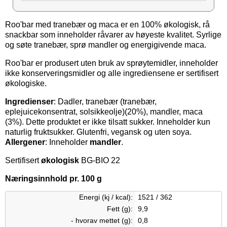
Roo'bar med tranebær og maca er en 100% økologisk, rå
snackbar som inneholder råvarer av høyeste kvalitet. Syrlige
og søte tranebær, sprø mandler og energigivende maca.
Roo'bar er produsert uten bruk av sprøytemidler, inneholder
ikke konserveringsmidler og alle ingrediensene er sertifisert
økologiske.
Ingredienser
: Dadler, tranebær (tranebær,
eplejuicekonsentrat, solsikkeolje)(20%), mandler, maca
(3%). Dette produktet er ikke tilsatt sukker. Inneholder kun
naturlig fruktsukker. Glutenfri, vegansk og uten soya.
Allergener
: Inneholder
mandler
.
Sertifisert
økologisk
BG-BIO 22
Næringsinnhold pr. 100 g
Energi (kj / kcal):
1521 / 362
Fett (g):
9,9
- hvorav mettet (g):
0,8