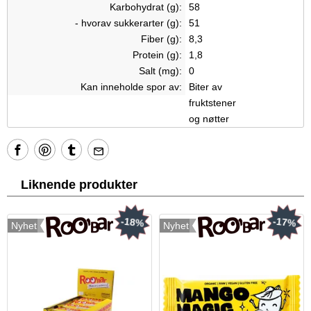
Karbohydrat (g):
58
- hvorav sukkerarter (g):
51
Fiber (g):
8,3
Protein (g):
1,8
Salt (mg):
0
Kan inneholde spor av:
Biter av
fruktstener
og nøtter
Liknende produkter
-18%
-17%
Nyhet
Nyhet