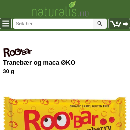
0
Tranebær og maca ØKO
30 g