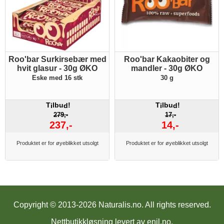
Roo'bar Surkirsebær med
Roo'bar Kakaobiter og
hvit glasur - 30g ØKO
mandler - 30g ØKO
Eske med 16 stk
30 g
T
lbu
!
T
lbu
!
i
d
i
d
279,-
17,-
237,-
14,-
Produktet er for øyeblikket utsolgt
Produktet er for øyeblikket utsolgt
Copyright © 2013-2026 Naturalis.no.
All rights reserved.
Nettbutikkløsning levert av
enil.no
.