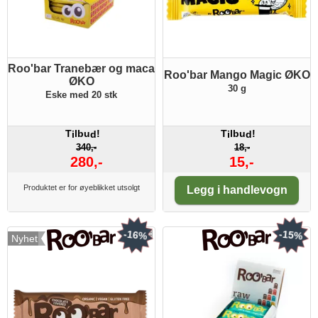
Roo'bar Tranebær og maca
Roo'bar Mango Magic ØKO
ØKO
30 g
Eske med 20 stk
T
lbu
!
T
lbu
!
i
d
i
d
340,-
18,-
280,-
15,-
Antall:
Produktet er for øyeblikket utsolgt
Legg i handlevogn
-16%
-15%
Nyhet