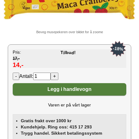
Beveg musepekeren over bildet for å zoome
-18%
Pris:
T
lbu
!
i
d
17,-
14,-
Antall:
Legg i handlevogn
Varen er på vårt lager
Gratis frakt over 1000 kr
Kundehjelp. Ring oss: 415 17 293
Trygg handel. Sikkert betalingssystem