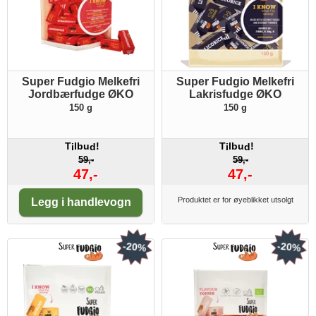
Super Fudgio Melkefri
Super Fudgio Melkefri
Jordbærfudge ØKO
Lakrisfudge ØKO
150 g
150 g
T
lbu
!
T
lbu
!
i
d
i
d
59,-
59,-
47,-
47,-
Antall:
Produktet er for øyeblikket utsolgt
Legg i handlevogn
-20%
-20%