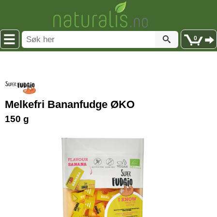
0
Melkefri Bananfudge ØKO
150 g