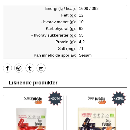
Energi (kj / kcal):
1609 / 383
Fett (g):
12
- hvorav mettet (g):
10
Karbohydrat (g):
63
- hvorav sukkerarter (g):
55
Protein (g):
4,2
Salt (mg):
71
Kan inneholde spor av:
Sesam
Liknende produkter
-20%
-20%