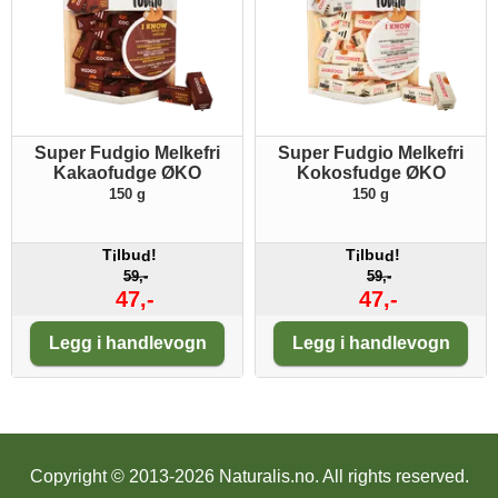
Super Fudgio Melkefri
Super Fudgio Melkefri
Kakaofudge ØKO
Kokosfudge ØKO
150 g
150 g
T
lbu
!
T
lbu
!
i
d
i
d
59,-
59,-
47,-
47,-
Antall:
Antall:
Legg i handlevogn
Legg i handlevogn
Copyright © 2013-2026 Naturalis.no.
All rights reserved.