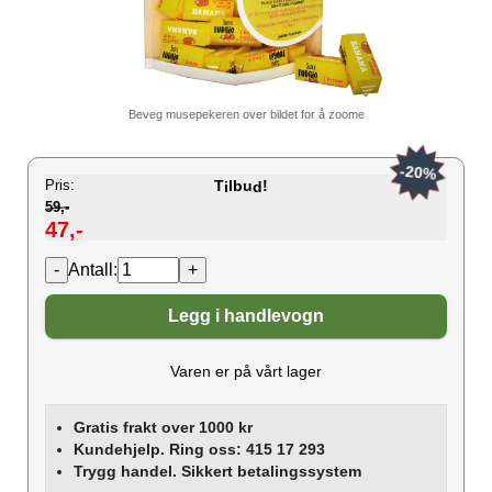
Beveg musepekeren over bildet for å zoome
-20%
Pris:
T
lbu
!
i
d
59,-
47,-
Antall:
Legg i handlevogn
Varen er på vårt lager
Gratis frakt over 1000 kr
Kundehjelp. Ring oss: 415 17 293
Trygg handel. Sikkert betalingssystem