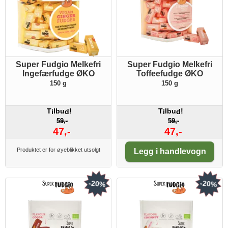
Super Fudgio Melkefri
Super Fudgio Melkefri
Ingefærfudge ØKO
Toffeefudge ØKO
150 g
150 g
T
lbu
!
T
lbu
!
i
d
i
d
59,-
59,-
47,-
47,-
Antall:
Produktet er for øyeblikket utsolgt
Legg i handlevogn
-20%
-20%