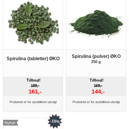
Spirulina (pulver) ØKO
Spirulina (tabletter) ØKO
250 g
T
lbu
!
T
lbu
!
i
d
i
d
189,-
169,-
161,-
144,-
Produktet er for øyeblikket utsolgt
Produktet er for øyeblikket utsolgt
-15%
Nyhet