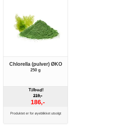
Chlorella (pulver) ØKO
250 g
T
lbu
!
i
d
219,-
186,-
Produktet er for øyeblikket utsolgt