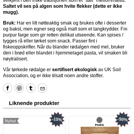
velkjent i den irske tradisjonen som et "salt" mellommåltid.
Saltet vil ses på algen som hvite flekker (dette er ikke
mugg).
Bruk:
Har en litt nøtteaktig smak og brukes ofte i desserter
og bakst, men egner seg også malt som et tangkrydder. Fin
purpur farge som gir retten delikat utseende. Kan spises /
tygges rå eller tørket som snack. Passer fint i
fiskeoppskrifter. Når du blander rødalgen med mel, bruker
den i brød eller blandet i hjemmelaget pasta, vil smaken bli
nøytralisert.
Vår tørkede rødalge er
sertifisert økologisk
av UK Soil
Association, og er ikke tilsatt noen andre stoffer.
Liknende produkter
-15%
-50%
Nyhet