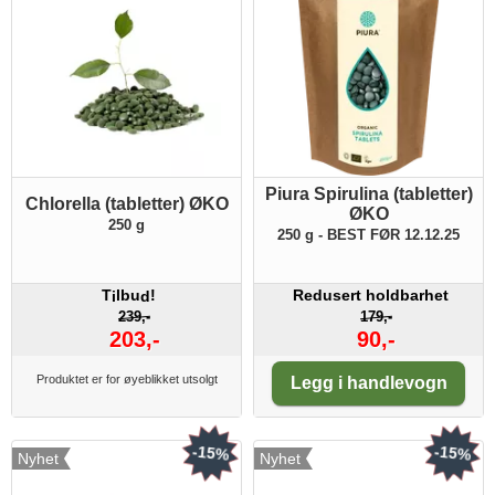
Piura Spirulina (tabletter)
Chlorella (tabletter) ØKO
ØKO
250 g
250 g - BEST FØR 12.12.25
T
lbu
!
Redusert holdbarhet
i
d
239,-
179,-
203,-
90,-
Antall:
Produktet er for øyeblikket utsolgt
Legg i handlevogn
-15%
-15%
Nyhet
Nyhet