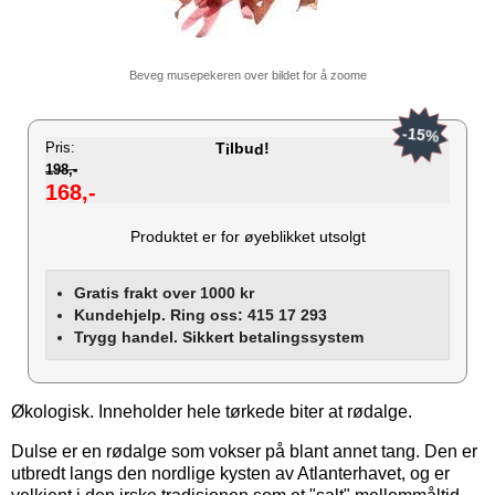
Beveg musepekeren over bildet for å zoome
-15%
Pris:
T
lbu
!
i
d
198,-
168,-
Produktet er for øyeblikket utsolgt
Gratis frakt over 1000 kr
Kundehjelp. Ring oss: 415 17 293
Trygg handel. Sikkert betalingssystem
Økologisk. Inneholder hele tørkede biter at rødalge.
Dulse er en rødalge som vokser på blant annet tang. Den er
utbredt langs den nordlige kysten av Atlanterhavet, og er