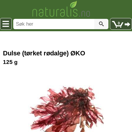
0
Dulse (tørket rødalge) ØKO
125 g