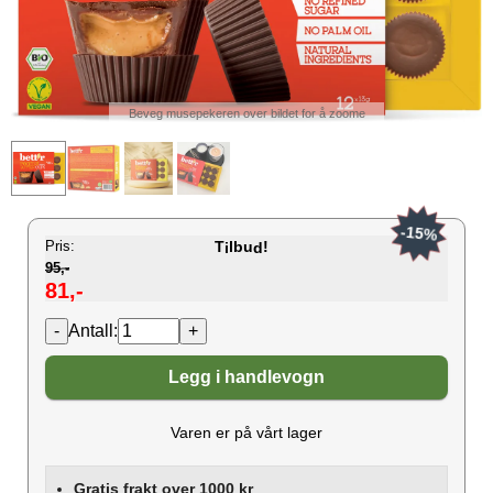
Beveg musepekeren over bildet for å zoome
-15%
Pris:
T
lbu
!
i
d
95,-
81,-
Antall:
Legg i handlevogn
Varen er på vårt lager
Gratis frakt over 1000 kr