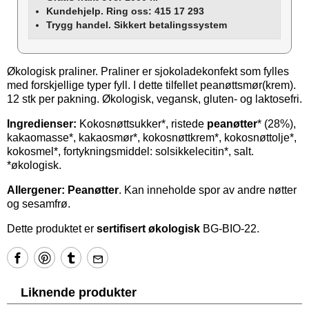
Kundehjelp. Ring oss: 415 17 293
Trygg handel. Sikkert betalingssystem
Økologisk praliner. Praliner er sjokoladekonfekt som fylles
med forskjellige typer fyll. I dette tilfellet peanøttsmør(krem).
12 stk per pakning. Økologisk, vegansk, gluten- og laktosefri.
Ingredienser:
Kokosnøttsukker*, ristede
peanøtter
* (28%),
kakaomasse*, kakaosmør*, kokosnøttkrem*, kokosnøttolje*,
kokosmel*, fortykningsmiddel: solsikkelecitin*, salt.
*økologisk.
Allergener: Peanøtter
. Kan inneholde spor av andre nøtter
og sesamfrø.
Dette produktet er
sertifisert økologisk
BG-BIO-22.
Liknende produkter