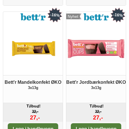
-16%
-16%
Nyhet
Bett'r Mandelkonfekt ØKO
Bett'r Jordbærkonfekt ØKO
3x13g
3x13g
T
lbu
!
T
lbu
!
i
d
i
d
32,-
32,-
27,-
27,-
Antall:
Antall:
Legg i handlevogn
Legg i handlevogn