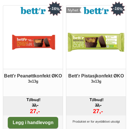
-16%
-16%
Nyhet
Bett'r Peanøttkonfekt ØKO
Bett'r Pistasjkonfekt ØKO
3x13g
3x13g
T
lbu
!
T
lbu
!
i
d
i
d
32,-
32,-
27,-
27,-
Antall:
Produktet er for øyeblikket utsolgt
Legg i handlevogn