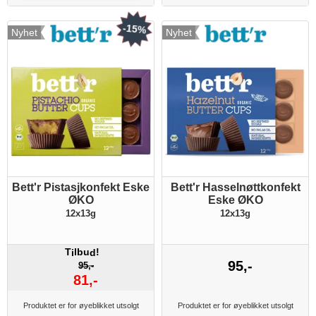
-15%
Nyhet
Nyhet
Bett'r Pistasjkonfekt Eske
Bett'r Hasselnøttkonfekt
ØKO
Eske ØKO
12x13g
12x13g
T
lbu
!
i
d
95,-
95,-
81,-
Produktet er for øyeblikket utsolgt
Produktet er for øyeblikket utsolgt