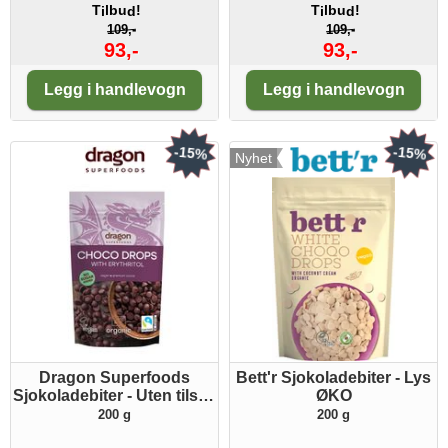
T
lbu
!
T
lbu
!
i
d
i
d
109,-
109,-
93,-
93,-
Antall:
Antall:
Legg i handlevogn
Legg i handlevogn
-15%
-15%
Nyhet
Dragon Superfoods
Bett'r Sjokoladebiter - Lys
Sjokoladebiter - Uten tilsatt
ØKO
sukker - ØKO
200 g
200 g