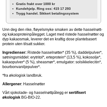
Gratis frakt over 1000 kr
Kundehjelp. Ring oss: 415 17 293
Trygg handel. Sikkert betalingssystem
Unn deg den rike, fløyelsmyke smaken av dette hasselnøtt-
og kakaoproteinpålegget. Laget med ristede hasselnøtter og
dyp kakaosmak, leverer det en kraftig dose plantebasert
protein uten tilsatt sukker.
Ingredienser:
Ristede hasselnøtter* (35 %), daddelpulver*,
søtningsmiddel: erytritol*, erteprotein* (13,5 %), kokosolje*,
kakaopulver* (5 %), sheasmør*, emulgator: solsikkelecitin*,
bourbonvaniljepulver*.
*fra økologisk landbruk.
Allergener
:
Hasselnøtter
Vårt sjokolade- og hasselnøttpålegg er
sertifisert
økologisk
BG-BIO-22.