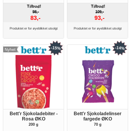
T
lbu
!
T
lbu
!
i
d
i
d
98,-
109,-
83,-
93,-
Produktet er for øyeblikket utsolgt
Produktet er for øyeblikket utsolgt
-15%
-14%
Nyhet
Bett'r Sjokoladebiter -
Bett'r Sjokoladelinser
Rosa ØKO
fargede ØKO
200 g
70 g