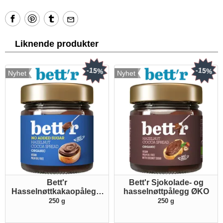
Liknende produkter
-15%
-15%
Nyhet
Nyhet
Bett'r
Bett'r Sjokolade- og
Hasselnøttkakaopålegg,
hasselnøttpålegg ØKO
uten tilsatt sukker ØKO
250 g
250 g