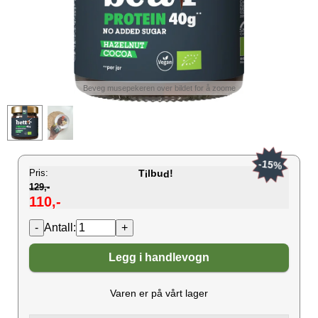
Beveg musepekeren over bildet for å zoome
-15%
Pris:
T
lbu
!
i
d
129,-
110,-
Antall:
Legg i handlevogn
Varen er på vårt lager