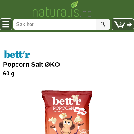
0
Popcorn Salt ØKO
60 g