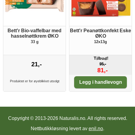
Bett'r Bio-vaffelbar med
Bett'r Peanøttkonfekt Eske
hasselnøttkrem ØKO
ØKO
33 g
12x13g
T
lbu
!
i
d
21,-
95,-
81,-
Antall:
Produktet er for øyeblikket utsolgt
Legg i handlevogn
Copyright © 2013-2026 Naturalis.no.
All rights reserved.
Nettbutikkløsning levert av
enil.no
.