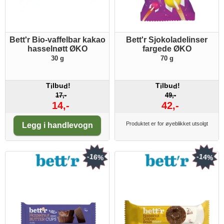
Bett'r Bio-vaffelbar kakao
Bett'r Sjokoladelinser
hasselnøtt ØKO
fargede ØKO
30 g
70 g
T
lbu
!
T
lbu
!
i
d
i
d
17,-
49,-
14,-
42,-
Antall:
Produktet er for øyeblikket utsolgt
Legg i handlevogn
-16%
-14%