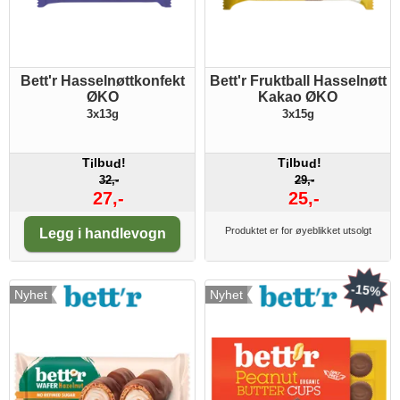
Bett'r Hasselnøttkonfekt
Bett'r Fruktball Hasselnøtt
ØKO
Kakao ØKO
3x13g
3x15g
T
lbu
!
T
lbu
!
i
d
i
d
32,-
29,-
27,-
25,-
Antall:
Produktet er for øyeblikket utsolgt
Legg i handlevogn
-15%
Nyhet
Nyhet