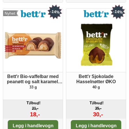
-14%
-14%
Nyhet
Bett'r Bio-vaffelbar med
Bett'r Sjokolade
peanøtt og salt karamell
Hasselnøtter ØKO
ØKO
33 g
40 g
T
lbu
!
T
lbu
!
i
d
i
d
21,-
35,-
18,-
30,-
Antall:
Antall:
Legg i handlevogn
Legg i handlevogn