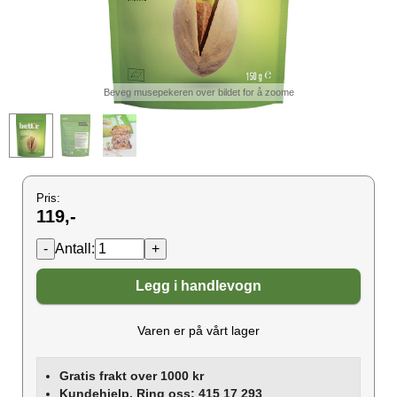
Beveg musepekeren over bildet for å zoome
Pris:
119,-
Antall:
Legg i handlevogn
Varen er på vårt lager
Gratis frakt over 1000 kr
Kundehjelp. Ring oss: 415 17 293