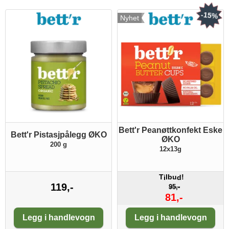
-15%
Nyhet
Bett'r Peanøttkonfekt Eske
Bett'r Pistasjpålegg ØKO
ØKO
200 g
12x13g
T
lbu
!
i
d
119,-
95,-
81,-
Antall:
Antall:
Legg i handlevogn
Legg i handlevogn