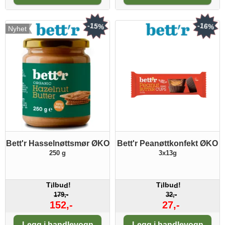
-15%
-16%
Nyhet
Bett'r Hasselnøttsmør ØKO
Bett'r Peanøttkonfekt ØKO
250 g
3x13g
T
lbu
!
T
lbu
!
i
d
i
d
179,-
32,-
152,-
27,-
Antall:
Antall:
Legg i handlevogn
Legg i handlevogn