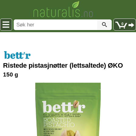
0
Ristede pistasjnøtter (lettsaltede) ØKO
150 g