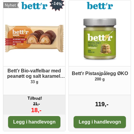
-14%
Nyhet
Bett'r Bio-vaffelbar med
Bett'r Pistasjpålegg ØKO
peanøtt og salt karamell
200 g
ØKO
33 g
T
lbu
!
i
d
119,-
21,-
18,-
Antall:
Antall:
Legg i handlevogn
Legg i handlevogn