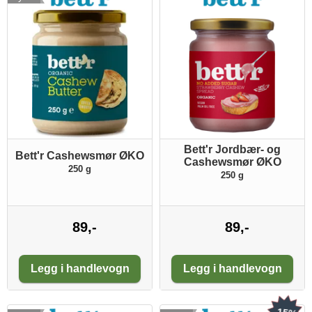
Bett'r Jordbær- og
Bett'r Cashewsmør ØKO
Cashewsmør ØKO
250 g
250 g
89,-
89,-
Antall:
Antall:
Legg i handlevogn
Legg i handlevogn