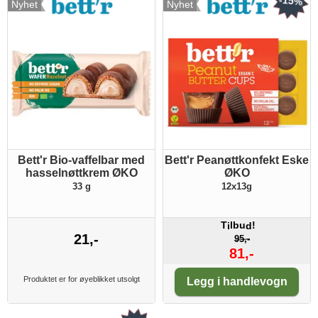
-15%
Nyhet
Nyhet
Bett'r Bio-vaffelbar med
Bett'r Peanøttkonfekt Eske
hasselnøttkrem ØKO
ØKO
33 g
12x13g
T
lbu
!
i
d
21,-
95,-
81,-
Antall:
Produktet er for øyeblikket utsolgt
Legg i handlevogn