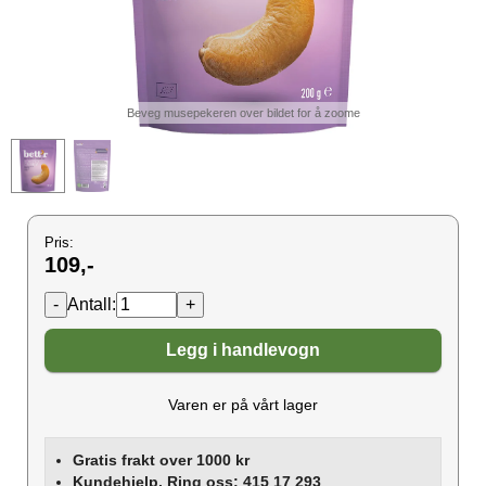
Beveg musepekeren over bildet for å zoome
Pris:
109,-
Antall:
Legg i handlevogn
Varen er på vårt lager
Gratis frakt over 1000 kr
Kundehjelp. Ring oss: 415 17 293