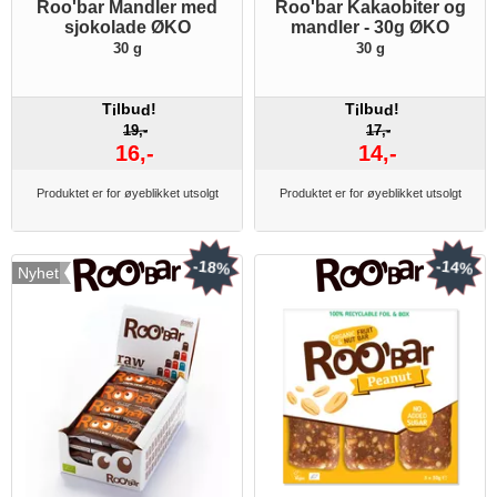
Roo'bar Mandler med
Roo'bar Kakaobiter og
sjokolade ØKO
mandler - 30g ØKO
30 g
30 g
T
lbu
!
T
lbu
!
i
d
i
d
19,-
17,-
16,-
14,-
Produktet er for øyeblikket utsolgt
Produktet er for øyeblikket utsolgt
-18%
-14%
Nyhet