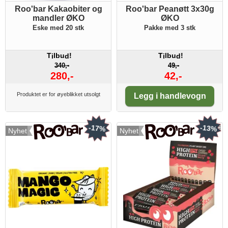
Roo'bar Kakaobiter og
Roo'bar Peanøtt 3x30g
mandler ØKO
ØKO
Eske med 20 stk
Pakke med 3 stk
T
lbu
!
T
lbu
!
i
d
i
d
340,-
49,-
280,-
42,-
Antall:
Produktet er for øyeblikket utsolgt
Legg i handlevogn
-17%
-13%
Nyhet
Nyhet