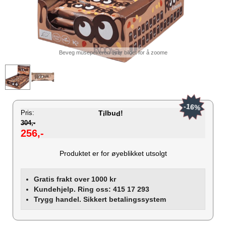
Beveg musepekeren over bildet for å zoome
-16%
Pris:
T
lbu
!
i
d
304,-
256,-
Produktet er for øyeblikket utsolgt
Gratis frakt over 1000 kr
Kundehjelp. Ring oss: 415 17 293
Trygg handel. Sikkert betalingssystem