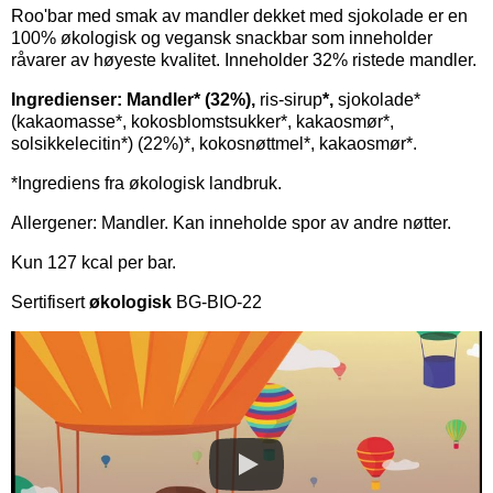
Roo'bar med smak av mandler dekket med sjokolade er en
100% økologisk og vegansk snackbar som inneholder
råvarer av høyeste kvalitet. Inneholder 32% ristede mandler.
Ingredienser:
Mandler* (32%),
ris-sirup
*,
sjokolade*
(kakaomasse*, kokosblomstsukker*, kakaosmør*,
solsikkelecitin*) (22%)*, kokosnøttmel*, kakaosmør*.
*Ingrediens fra økologisk landbruk.
Allergener: Mandler. Kan inneholde spor av andre nøtter.
Kun 127 kcal per bar.
Sertifisert
økologisk
BG-BIO-22