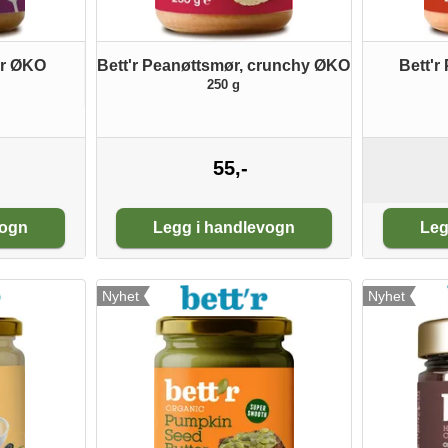
ør ØKO
Bett'r Peanøttsmør, crunchy ØKO
Bett'
250 g
55,-
Antall:
An
vogn
Legg i handlevogn
Leg
Nyhet
Nyhet