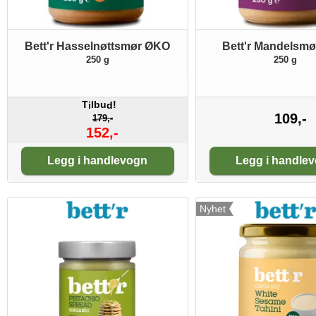
Bett'r Hasselnøttsmør ØKO
Bett'r Mandelsm
250 g
250 g
T
lbu
!
i
d
109,-
179,-
152,-
Antall:
Antall:
Legg i handlevogn
Legg i handle
Nyhet