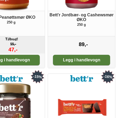
Bett'r Jordbær- og Cashewsmør
r Peanøttsmør ØKO
ØKO
250 g
250 g
T
lbu
!
i
d
89,-
55,-
47,-
tall:
Antall:
g i handlevogn
Legg i handlevogn
-15%
-16%