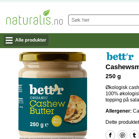
Alle produkter
Cashews
250 g
Økologisk cash
100% økologiske
topping på sala
Allergener:
Ca
Dette produkte
Beveg musepekeren over bildet for å zoome