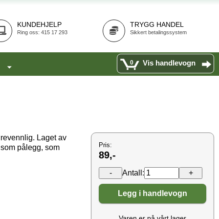
KUNDEHJELP
TRYGG HANDEL
Ring oss: 415 17 293
Sikkert betalingssystem
Vis handlevogn
0
revennlig. Laget av
Pris:
es som pålegg, som
89,-
Antall:
Legg i handlevogn
Varen er på vårt lager