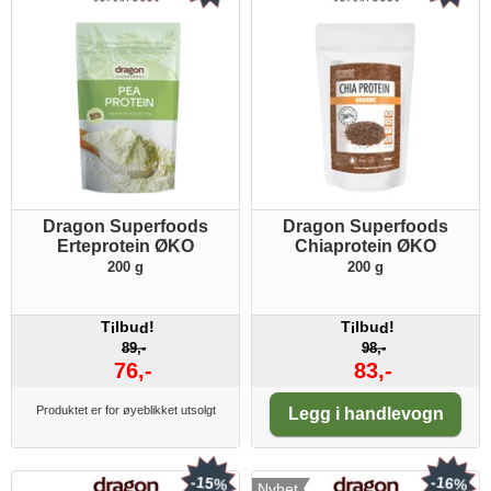
Dragon Superfoods
Dragon Superfoods
Erteprotein ØKO
Chiaprotein ØKO
200 g
200 g
T
lbu
!
T
lbu
!
i
d
i
d
89,-
98,-
76,-
83,-
Antall:
Produktet er for øyeblikket utsolgt
Legg i handlevogn
-15%
-16%
Nyhet