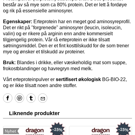
består av så mye som ca 80% protein. Det er lett å fordøye
og rik på essensielle aminosyrer.
Egenskaper:
Erteprotein har en meget god aminosyreprofil.
Det er rikt på "forgrenede" aminosyrer (leucin, isoleucin,
valin) og er rikere på arginin enn andre kommersielt
tilgjengelig protein. Vår rå erteprotein er ikke tilsatt
søtningsmiddel. Den er et fint kosttilskudd for de som trener
mye og ønsker et tilskudd av proteiner.
Bruk:
Blandes i drikke, eller væskeholdig mat som suppe,
frokostblandinger og havregryn med melk.
Vårt erteproteinpulver er
sertifisert økologisk
BG-BIO-22,
og er ikke tilsatt noen andre stoffer.
Liknende produkter
-15%
-15%
Nyhet