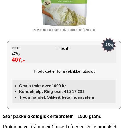
Beveg musepekeren over bildet for å zoome
-15%
Pris:
T
lbu
!
i
d
479,-
407,-
Produktet er for øyeblikket utsolgt
Gratis frakt over 1000 kr
Kundehjelp. Ring oss: 415 17 293
Trygg handel. Sikkert betalingssystem
Stor pakke økologisk erteprotein - 1500 gram.
Proteinpulver (rå protein) basert på erter. Dette produktet