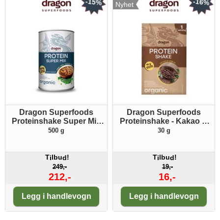
-15%
-16%
Nyhet
Dragon Superfoods
Dragon Superfoods
Proteinshake Super Mix
Proteinshake - Kakao &
ØKO
Vanilje ØKO
500 g
30 g
Porsjonspakke
T
lbu
!
T
lbu
!
i
d
i
d
249,-
19,-
212,-
16,-
Antall:
Antall:
Legg i handlevogn
Legg i handlevogn