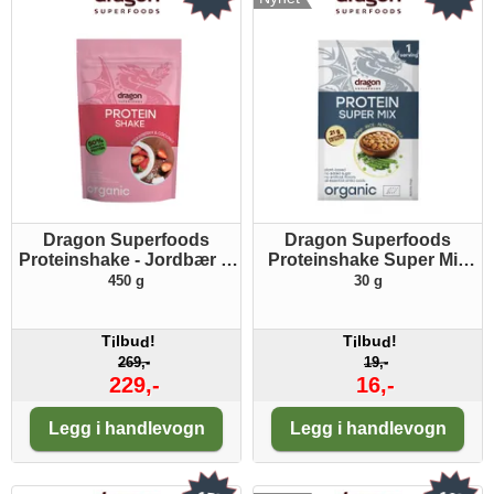
Dragon Superfoods
Dragon Superfoods
Proteinshake - Jordbær &
Proteinshake Super Mix
kokosnøtt ØKO
ØKO porsjonspakke
450 g
30 g
T
lbu
!
T
lbu
!
i
d
i
d
269,-
19,-
229,-
16,-
Antall:
Antall:
Legg i handlevogn
Legg i handlevogn