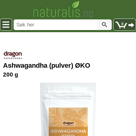
0
Ashwagandha (pulver) ØKO
200 g