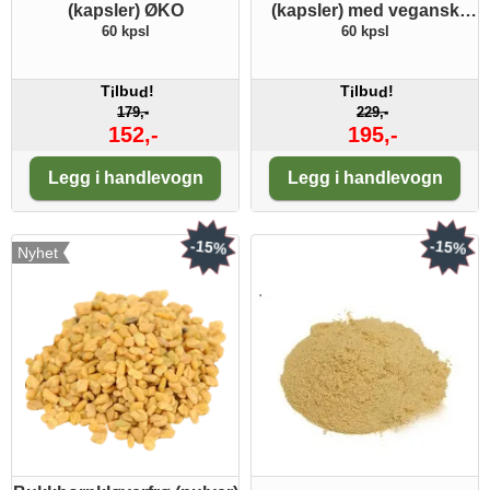
(kapsler) ØKO
(kapsler) med vegansk
MCT
60 kpsl
60 kpsl
T
lbu
!
T
lbu
!
i
d
i
d
179,-
229,-
152,-
195,-
Antall:
Antall:
Legg i handlevogn
Legg i handlevogn
-15%
-15%
Nyhet