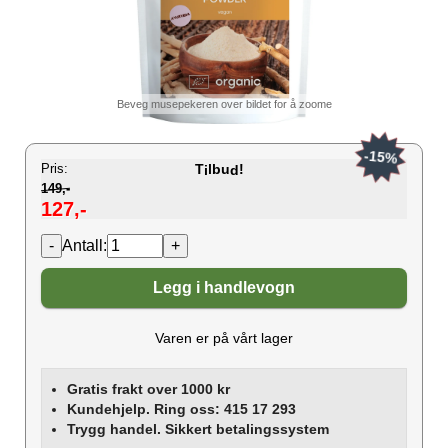
Beveg musepekeren over bildet for å zoome
-15%
Pris:
T
lbu
!
i
d
149,-
127,-
Antall:
Legg i handlevogn
Varen er på vårt lager
Gratis frakt over 1000 kr
Kundehjelp. Ring oss: 415 17 293
Trygg handel. Sikkert betalingssystem