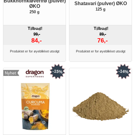
Bukkhornkløverfrø (pulver)
Shatavari (pulver) ØKO
ØKO
125 g
250 g
T
lbu
!
T
lbu
!
i
d
i
d
99,-
89,-
84,-
76,-
Produktet er for øyeblikket utsolgt
Produktet er for øyeblikket utsolgt
-15%
-14%
Nyhet