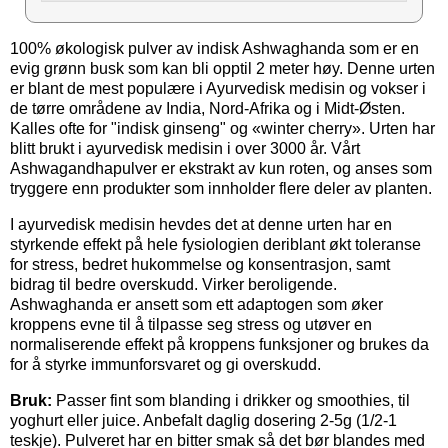
100% økologisk pulver av indisk Ashwaghanda som er en
evig grønn busk som kan bli opptil 2 meter høy. Denne urten
er blant de mest populære i Ayurvedisk medisin og vokser i
de tørre områdene av India, Nord-Afrika og i Midt-Østen.
Kalles ofte for "indisk ginseng" og «winter cherry». Urten har
blitt brukt i ayurvedisk medisin i over 3000 år. Vårt
Ashwagandhapulver er ekstrakt av kun roten, og anses som
tryggere enn produkter som innholder flere deler av planten.
I ayurvedisk medisin hevdes det at denne urten har en
styrkende effekt på hele fysiologien deriblant økt toleranse
for stress, bedret hukommelse og konsentrasjon, samt
bidrag til bedre overskudd. Virker beroligende.
Ashwaghanda er ansett som ett adaptogen som øker
kroppens evne til å tilpasse seg stress og utøver en
normaliserende effekt på kroppens funksjoner og brukes da
for å styrke immunforsvaret og gi overskudd.
Bruk:
Passer fint som blanding i drikker og smoothies, til
yoghurt eller juice. Anbefalt daglig dosering 2-5g (1/2-1
teskje). Pulveret har en bitter smak så det bør blandes med