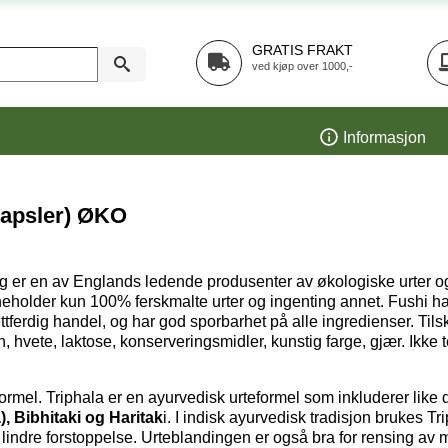
GRATIS FRAKT
ved kjøp over 1000,-
Informasjon
kapsler) ØKO
 er en av Englands ledende produsenter av økologiske urter og 
neholder kun 100% ferskmalte urter og ingenting annet. Fushi har
ttferdig handel, og har god sporbarhet på alle ingredienser. Til
ten, hvete, laktose, konserveringsmidler, kunstig farge, gjær. Ikke 
ormel. Triphala er en ayurvedisk urteformel som inkluderer like de
, Bibhitaki og Haritak
i. I indisk ayurvedisk tradisjon brukes Tr
lindre forstoppelse. Urteblandingen er også bra for rensing av