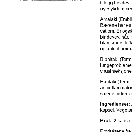
tillegg hevdes 
øyesykdommer. 
Amalaki (Emblic
Bærene har ett 
vet om. Er også
bindevev, hår, 
blant annet luf
og antiinflamma
Bibhitaki (Termi
lungeproblemer,
virusinfeksjone
Haritaki (Termi
antiinflammator
smertelindrende
Ingredienser:
kapsel. Vegetar
Bruk:
2 kapsler
Produktene fra