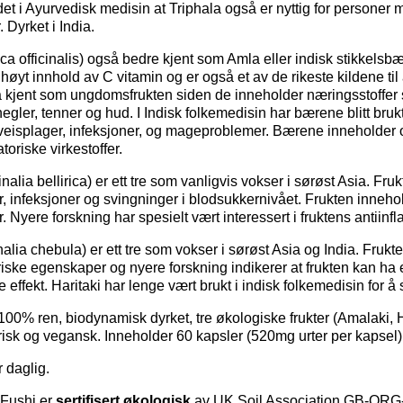
det i Ayurvedisk medisin at Triphala også er nyttig for personer
Dyrket i India.
a officinalis) også bedre kjent som Amla eller indisk stikkelsb
høyt innhold av C vitamin og er også et av de rikeste kildene til
 kjent som ungdomsfrukten siden de inneholder næringsstoffer so
negler, tenner og hud. I Indisk folkemedisin har bærene blitt br
tveisplager, infeksjoner, og mageproblemer. Bærene inneholder o
toriske virkestoffer.
nalia bellirica) er ett tre som vanligvis vokser i sørøst Asia. Fru
 infeksjoner og svingninger i blodsukkernivået. Frukten inneho
r. Nyere forskning har spesielt vært interessert i fruktens antii
nalia chebula) er ett tre som vokser i sørøst Asia og India. Frukt
iske egenskaper og nyere forskning indikerer at frukten kan ha 
 effekt. Haritaki har lenge vært brukt i indisk folkemedisin for 
100% ren, biodynamisk dyrket, tre økologiske frukter (Amalaki, H
isk og vegansk. Inneholder 60 kapsler (520mg urter per kapsel)
 daglig.
 Fushi er
sertifisert økologisk
av UK Soil Association GB-ORG