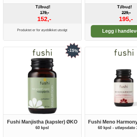
T
lbu
!
T
lbu
!
i
d
i
d
179,-
229,-
152,-
195,-
Antall:
Produktet er for øyeblikket utsolgt
Legg i handle
-15%
Fushi Manjistha (kapsler) ØKO
Fushi Meno Harmony 
60 kpsl
60 kpsl - utløpsdato 