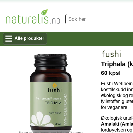
Alle produkter
Triphala (
60 kpsl
Fushi Wellbeing
kosttilskudd in
økologisk og re
fyllstoffer, glu
for veganere.
Økologisk urtef
Amalaki (Amla)
fordøyelsen og 
Beveg musepekeren over bildet for å zoome