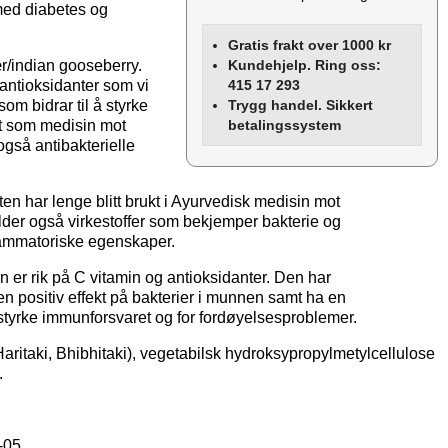
 med diabetes og
Gratis frakt over 1000 kr
ær/indian gooseberry.
Kundehjelp. Ring oss:
 antioksidanter som vi
415 17 293
m bidrar til å styrke
Trygg handel. Sikkert
ukt som medisin mot
betalingssystem
gså antibakterielle
kten har lenge blitt brukt i Ayurvedisk medisin mot
lder også virkestoffer som bekjemper bakterie og
nflammatoriske egenskaper.
en er rik på C vitamin og antioksidanter. Den har
en positiv effekt på bakterier i munnen samt ha en
å styrke immunforsvaret og for fordøyelsesproblemer.
aritaki, Bhibhitaki), vegetabilsk hydroksypropylmetylcellulose
.
-05.