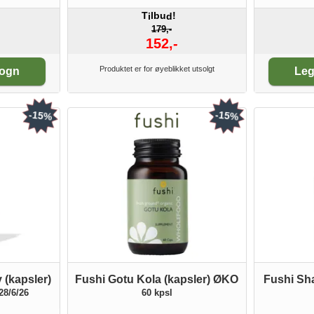
T
lbu
!
i
d
179,-
152,-
An
Produktet er for øyeblikket utsolgt
vogn
Leg
-15%
-15%
(kapsler)
Fushi Gotu Kola (kapsler) ØKO
Fushi Sha
28/6/26
60 kpsl