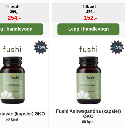
T
lbu
!
T
lbu
!
i
d
i
d
299,-
179,-
254,-
152,-
tall:
Antall:
g i handlevogn
Legg i handlevogn
-15%
-15%
Fushi Ashwagandha (kapsler)
tavari (kapsler) ØKO
ØKO
60 kpsl
60 kpsl