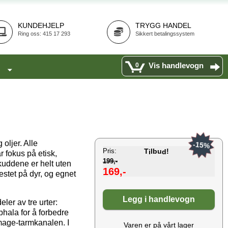
KUNDEHJELP
TRYGG HANDEL
Ring oss: 415 17 293
Sikkert betalingssystem
Vis handlevogn
0
oljer. Alle
-15%
Pris:
T
lbu
!
i
d
 fokus på etisk,
199,-
skuddene er helt uten
169,-
testet på dyr, og egnet
Legg i handlevogn
ler av tre urter:
iphala for å forbedre
 mage-tarmkanalen. I
Varen er på vårt lager