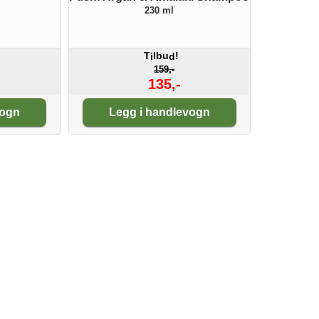
230 ml
T
lbu
!
i
d
159,-
135,-
Antall:
vogn
Legg i handlevogn