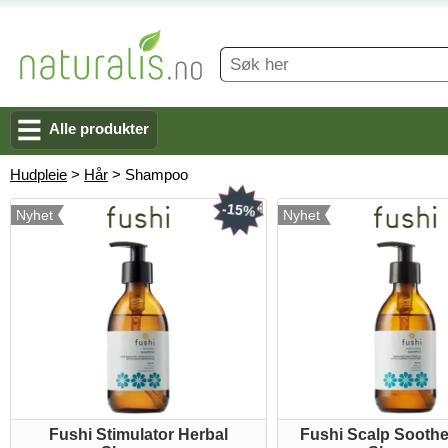
Alle produkter
Hudpleie
>
Hår
> Shampoo
-15%
Nyhet
Nyhet
Fushi Stimulator Herbal
Fushi Scalp Soothe