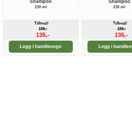
Shampoo
Shampoo
230 ml
230 ml
T
lbu
!
T
lbu
!
i
d
i
d
159,-
159,-
135,-
135,-
Antall:
Antall:
Legg i handlevogn
Legg i handle