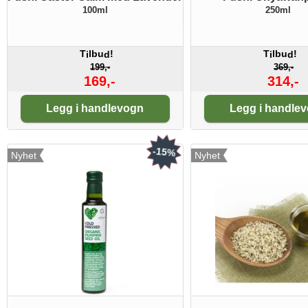
100ml
250ml
T
lbu
!
T
lbu
!
i
d
i
d
199,-
369,-
169,-
314,-
Antall:
Antall:
Legg i handlevogn
Legg i handle
-15%
Nyhet
Nyhet