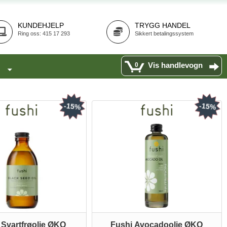
KUNDEHJELP
TRYGG HANDEL
Ring oss: 415 17 293
Sikkert betalingssystem
Vis handlevogn
0
-15%
-15%
 Svartfrøolje ØKO
Fushi Avocadoolje ØKO