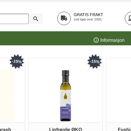
GRATIS FRAKT
ved kjøp over 1000,-
Informasjon
-15%
-15%
prash
Linfrøolje ØKO
Fushi