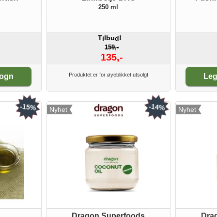
250 ml
T
lbu
!
i
d
159,-
135,-
An
Produktet er for øyeblikket utsolgt
vogn
Leg
-15%
-14%
Nyhet
Nyhet
Dragon Superfoods
Dra