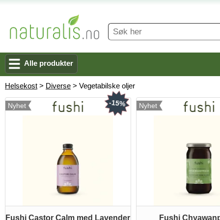
Alle produkter
Helsekost
>
Diverse
> Vegetabilske oljer
-15%
Nyhet
Nyhet
Fushi Castor Calm med Lavender
Fushi Chyawan