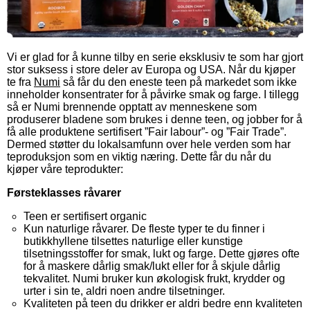
Vi er glad for å kunne tilby en serie eksklusiv te som har gjort
stor suksess i store deler av Europa og USA. Når du kjøper
te fra
Numi
så får du den eneste teen på markedet som ikke
inneholder konsentrater for å påvirke smak og farge. I tillegg
så er Numi brennende opptatt av menneskene som
produserer bladene som brukes i denne teen, og jobber for å
få alle produktene sertifisert ”Fair labour”- og ”Fair Trade”.
Dermed støtter du lokalsamfunn over hele verden som har
teproduksjon som en viktig næring. Dette får du når du
kjøper våre teprodukter:
Førsteklasses råvarer
Teen er sertifisert organic
Kun naturlige råvarer. De fleste typer te du finner i
butikkhyllene tilsettes naturlige eller kunstige
tilsetningsstoffer for smak, lukt og farge. Dette gjøres ofte
for å maskere dårlig smak/lukt eller for å skjule dårlig
tekvalitet. Numi bruker kun økologisk frukt, krydder og
urter i sin te, aldri noen andre tilsetninger.
Kvaliteten på teen du drikker er aldri bedre enn kvaliteten