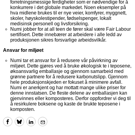
forretningsmessige ferdigheter som er nødvendige for å
konkurrere i det globale markedet. Noen eksempler på
hva midlene brukes til er nye veier, komfyrer, myggnett,
skoler, høyskolestipender, fødselspenger, lokalt
medisinsk personell og livsforsikring.
Numi jobber for at all teen de fører skal være Fair Labour
sertifisert. Dette innebærer at arbeidere i alle ledd av
produksjonen sikres forsvarlige arbeidsvilkår.
Ansvar for miljøet
Numi tar et ansvar for å redusere vår påvirkning av
miljøet. Dette gjøres ved å bruke økologisk te i teposene,
økoansvarlig emballasje og gjennom samarbeid med
grønne partnere for å redusere karbonutslipp. Gjennom
hele produksjonskjeden er fokuset å minimere avfall.
Numi er anerkjent og har mottatt mange ulike priser for
denne innstatsen. De fleste delene av emballasjen kan
gjenvinnes eller komposteres. Derfor oppfordrer vi deg til
å resirkulere boksene og kaste de brukte teposene i
komposten.