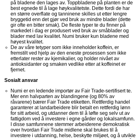
på bladene den lages av. Toppbladene på planten er de
best egnede til å lage høykvalitetste. Dette fordi de har
en større overflate og tanninene skilles ut etter lengre
bryggetid enn det gjør ved bruk av mindre blader (dette
gir ofte en bitter smak). De fleste typer te du finner på
markedet i dag er produsert ved bruk av småblader og
blader med lav kvalitet. Numi bruker kun bladene med
høyest kvalitet.
De av våre tetyper som ikke inneholder koffein, er
fremstilt ved hjelp av den eneste prosessen som ikke
etterlater rester av kjemikalier, og holder nivået av
antioksidanter og smaken vedlike etter at koffeinet er
fjernet.
Sosialt ansvar
Numi er en ledende importør av Fair Trade-sertifisert te.
Mer enn halvparten av blandingene (og 80% av
råvarene) bærer Fair Trade etiketten. Rettferdig handel
garanterer at landarbeidere blir betalt en rettferdig lønn
for sitt arbeid, og utdanner dem til å løfte seg selv ut av
fattigdom ved å investere i egne gårder og lokalsamfunn.
I disse samfunnene stemmer arbeiderene demokratisk
over hvordan Fair Trade midlene skal brukes til å
investere i utdanning, helse, beskytte miljøet, og å utvikle