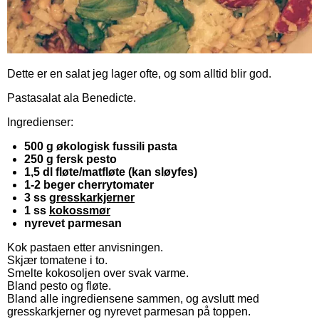
Dette er en salat jeg lager ofte, og som alltid blir god.
Pastasalat ala Benedicte.
Ingredienser:
500 g økologisk fussili pasta
250 g fersk pesto
1,5 dl fløte/matfløte (kan sløyfes)
1-2 beger cherrytomater
3 ss
gresskarkjerner
1 ss
kokossmør
nyrevet parmesan
Kok pastaen etter anvisningen.
Skjær tomatene i to.
Smelte kokosoljen over svak varme.
Bland pesto og fløte.
Bland alle ingrediensene sammen, og avslutt med
gresskarkjerner og nyrevet parmesan på toppen.