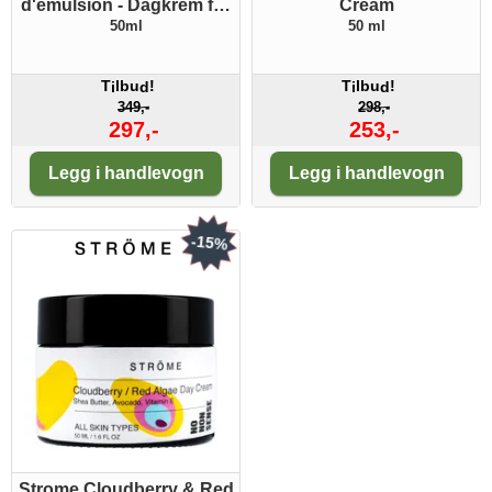
d'emulsion - Dagkrem for
Cream
fet hud
50ml
50 ml
T
lbu
!
T
lbu
!
i
d
i
d
349,-
298,-
297,-
253,-
Antall:
Antall:
Legg i handlevogn
Legg i handlevogn
-15%
Strome Cloudberry & Red