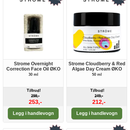
Strome Overnight
Strome Cloudberry & Red
Correction Face Oil ØKO
Algae Day Cream ØKO
30 ml
50 ml
T
lbu
!
T
lbu
!
i
d
i
d
298,-
249,-
253,-
212,-
Antall:
Antall:
Legg i handlevogn
Legg i handlevogn