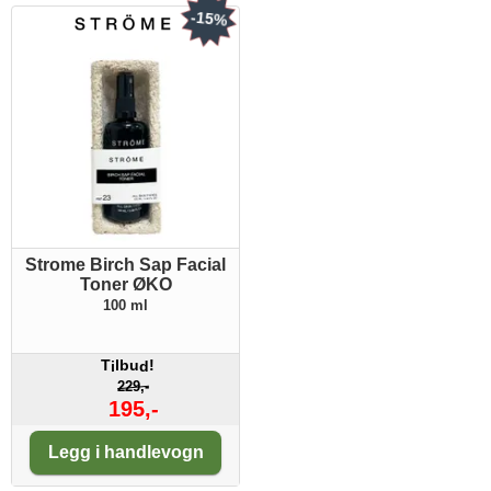
-15%
Strome Birch Sap Facial
Toner ØKO
100 ml
T
lbu
!
i
d
229,-
195,-
Antall:
Legg i handlevogn