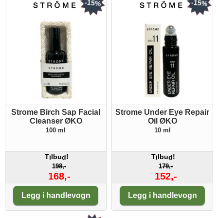
-15%
-15%
Strome Birch Sap Facial
Strome Under Eye Repair
Cleanser ØKO
Oil ØKO
100 ml
10 ml
T
lbu
!
T
lbu
!
i
d
i
d
198,-
179,-
168,-
152,-
Antall:
Antall:
Legg i handlevogn
Legg i handlevogn