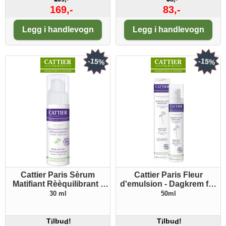
169,-
83,-
Antall:
Antall:
Legg i handlevogn
Legg i handlevogn
-15%
-15%
Cattier Paris Sèrum
Cattier Paris Fleur
Matifiant Rèèquilibrant -
d'emulsion - Dagkrem for
Serum (balanserende)
fet hud
30 ml
50ml
T
lbu
!
T
lbu
!
i
d
i
d