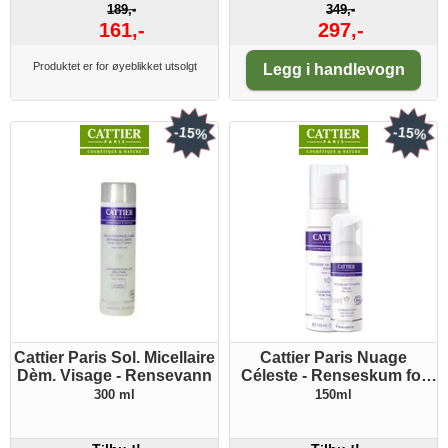
189,-
349,-
161,-
297,-
Antall:
Produktet er for øyeblikket utsolgt
Legg i handlevogn
-15%
-15%
Cattier Paris Sol. Micellaire
Cattier Paris Nuage
Dèm. Visage - Rensevann
Céleste - Renseskum for
ansikt
300 ml
150ml