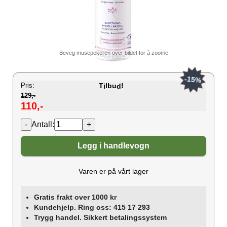
Beveg musepekeren over bildet for å zoome
-15%
Pris:
T
lbu
!
i
d
129,-
110,-
Antall:
Legg i handlevogn
Varen er på vårt lager
Gratis frakt over 1000 kr
Kundehjelp. Ring oss: 415 17 293
Trygg handel. Sikkert betalingssystem