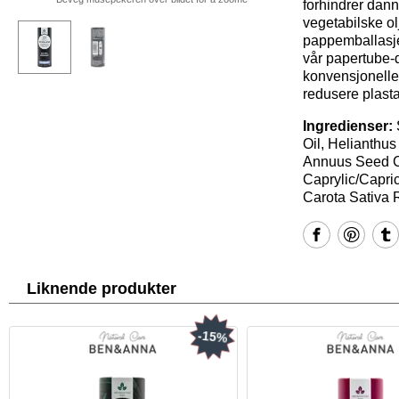
forhindrer dan
vegetabilske ol
pappemballasje
vår papertube-d
konvensjonelle 
redusere plastav
Ingredienser:
Oil, Helianthus
Annuus Seed Ce
Caprylic/Capri
Carota Sativa R
Liknende produkter
-15%