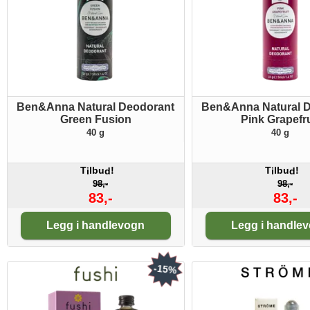
Ben&Anna Natural Deodorant
Ben&Anna Natural 
Green Fusion
Pink Grapefru
40 g
40 g
T
lbu
!
T
lbu
!
i
d
i
d
98,-
98,-
83,-
83,-
Antall:
Antall:
Legg i handlevogn
Legg i handle
-15%