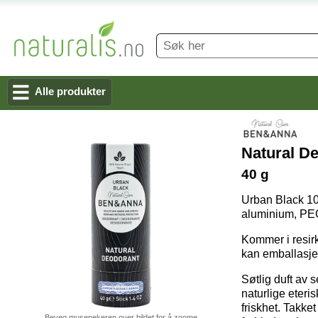
Alle produkter
Natural D
40 g
Urban Black 100
aluminium, PEG'
Kommer i resir
kan emballasjen
Søtlig duft av s
naturlige eteri
friskhet. Takke
Beveg musepekeren over bildet for å zoome