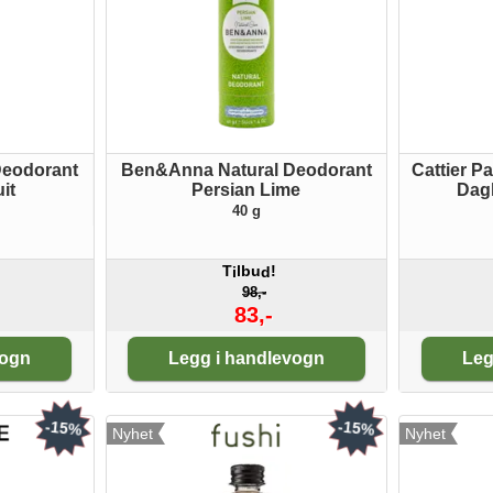
Deodorant
Ben&Anna Natural Deodorant
Cattier Pa
it
Persian Lime
Dagk
40 g
T
lbu
!
i
d
98,-
83,-
Antall:
An
vogn
Legg i handlevogn
Leg
-15%
-15%
Nyhet
Nyhet