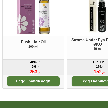
Strome Under Eye R
Fushi Hair Oil
ØKO
100 ml
10 ml
T
lbu
!
T
lbu
!
i
d
i
d
298,-
179,-
253,-
152,-
Antall:
Antall:
Legg i handlevogn
Legg i handle