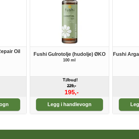
epair Oil
Fushi Gulrotolje (hudolje) ØKO
Fushi Arg
100 ml
T
lbu
!
i
d
229,-
195,-
Antall:
An
vogn
Legg i handlevogn
Leg