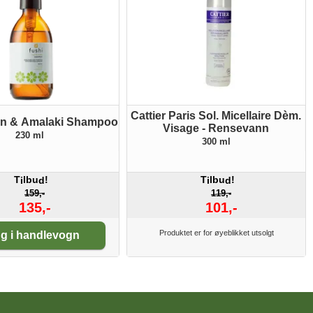
Cattier Paris Sol. Micellaire Dèm.
an & Amalaki Shampoo
Visage - Rensevann
230 ml
300 ml
T
lbu
!
T
lbu
!
i
d
i
d
159,-
119,-
135,-
101,-
tall:
Produktet er for øyeblikket utsolgt
g i handlevogn