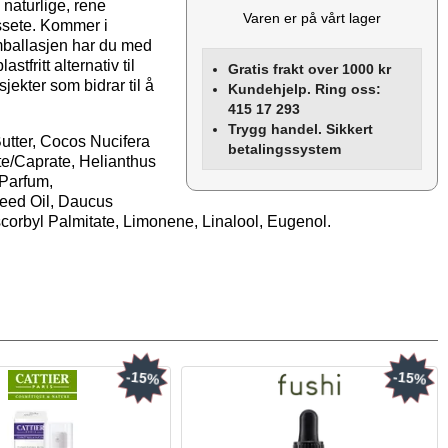
naturlige, rene
Varen er på vårt lager
issete. Kommer i
mballasjen har du med
fritt alternativ til
Gratis frakt over 1000 kr
ekter som bidrar til å
Kundehjelp. Ring oss:
415 17 293
Trygg handel. Sikkert
tter, Cocos Nucifera
betalingssystem
te/Caprate, Helianthus
Parfum,
Seed Oil, Daucus
scorbyl Palmitate, Limonene, Linalool, Eugenol.
-15%
-15%