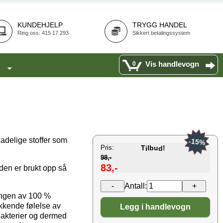
KUNDEHJELP
TRYGG HANDEL
Ring oss: 415 17 293
Sikkert betalingssystem
Vis handlevogn
0
adelige stoffer som
-15%
Pris:
T
lbu
!
i
d
98,-
83,-
den er brukt opp så
Antall:
ngen av 100 %
ikkende følelse av
Legg i handlevogn
 bakterier og dermed