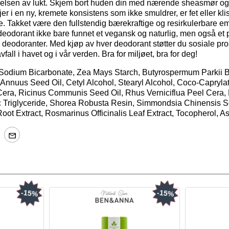
nelsen av lukt. Skjem bort huden din med nærende sheasmør og 
jer i en ny, kremete konsistens som ikke smuldrer, er fet eller kl
. Takket være den fullstendig bærekraftige og resirkulerbare e
eodorant ikke bare funnet et vegansk og naturlig, men også et plast
deodoranter. Med kjøp av hver deodorant støtter du sosiale prosj
fall i havet og i vår verden. Bra for miljøet, bra for deg!
Sodium Bicarbonate, Zea Mays Starch, Butyrospermum Parkii Bu
 Annuus Seed Oil, Cetyl Alcohol, Stearyl Alcohol, Coco-Capryla
ra, Ricinus Communis Seed Oil, Rhus Verniciflua Peel Cera, 
c Triglyceride, Shorea Robusta Resin, Simmondsia Chinensis 
oot Extract, Rosmarinus Officinalis Leaf Extract, Tocopherol, A
-15%
-15%