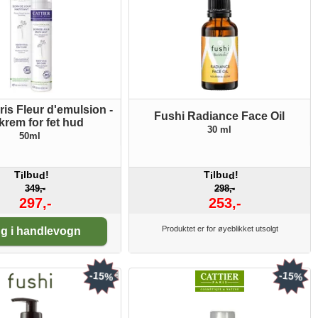
ris Fleur d'emulsion -
Fushi Radiance Face Oil
rem for fet hud
30 ml
50ml
T
lbu
!
T
lbu
!
i
d
i
d
349,-
298,-
297,-
253,-
tall:
Produktet er for øyeblikket utsolgt
g i handlevogn
-15%
-15%