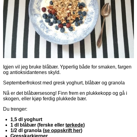
Igjen vil jeg bruke blåbær. Ypperlig både for smaken, fargen
og antioksidantenes skyld.
Septemberfrokost med gresk yoghurt, blåbær og granola
Nå er det blåbærsesong! Finn frem en plukkekopp og gå i
skogen, eller kjøp ferdig plukkede bær.
Du trenger:
1,5 dl yoghurt
1 dl blåbær (ferske eller
tørkede
)
1/2 dl granola (
se oppskrift her
)
Gresskarkjerner